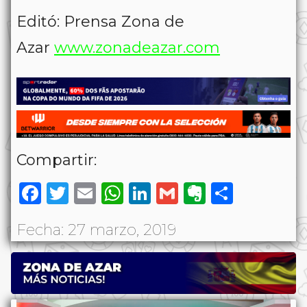
Editó: Prensa Zona de
Azar
www.zonadeazar.com
Compartir:
Facebook
Twitter
Email
WhatsApp
LinkedIn
Gmail
Evernote
Share
Fecha: 27 marzo, 2019