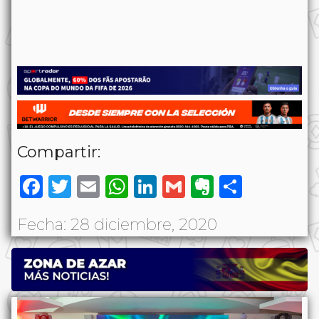
Compartir:
Facebook
Twitter
Email
WhatsApp
LinkedIn
Gmail
Evernote
Share
Fecha: 28 diciembre, 2020