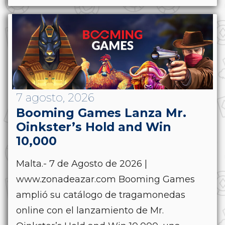
7 agosto, 2026
Booming Games Lanza Mr.
Oinkster’s Hold and Win
10,000
Malta.- 7 de Agosto de 2026 |
www.zonadeazar.com Booming Games
amplió su catálogo de tragamonedas
online con el lanzamiento de Mr.