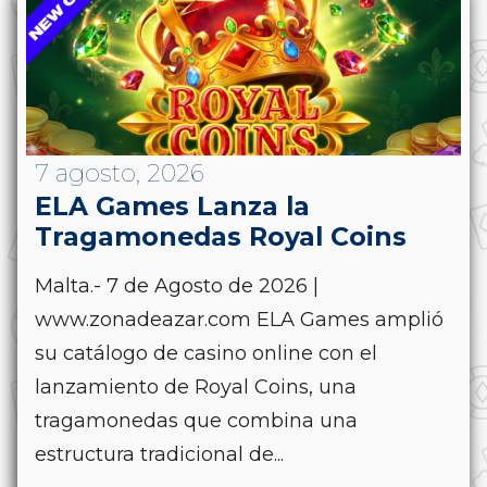
7 agosto, 2026
ELA Games Lanza la
Tragamonedas Royal Coins
Malta.- 7 de Agosto de 2026 |
www.zonadeazar.com ELA Games amplió
su catálogo de casino online con el
lanzamiento de Royal Coins, una
tragamonedas que combina una
estructura tradicional de...