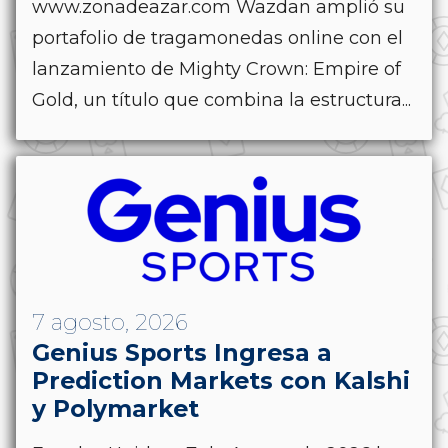
www.zonadeazar.com Wazdan amplió su
portafolio de tragamonedas online con el
lanzamiento de Mighty Crown: Empire of
Gold, un título que combina la estructura...
7 agosto, 2026
Genius Sports Ingresa a
Prediction Markets con Kalshi
y Polymarket