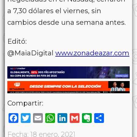
a 7,30 dólares el viernes, sin
cambios desde una semana antes.
Editó:
@MaiaDigital
www.zonadeazar.com
Compartir:
Facebook
Twitter
Email
WhatsApp
LinkedIn
Gmail
Evernote
Share
Fecha: 18 enero, 2021