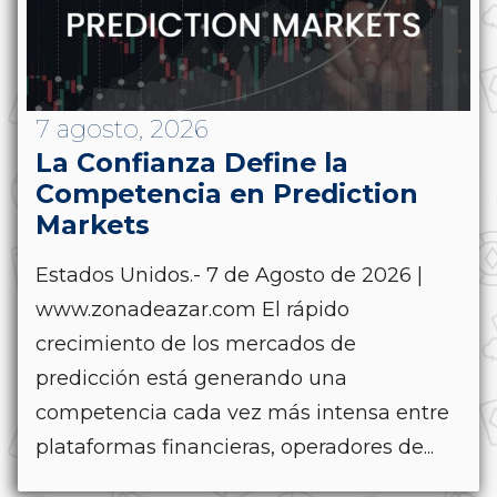
7 agosto, 2026
La Confianza Define la
Competencia en Prediction
Markets
Estados Unidos.- 7 de Agosto de 2026 |
www.zonadeazar.com El rápido
crecimiento de los mercados de
predicción está generando una
competencia cada vez más intensa entre
plataformas financieras, operadores de...