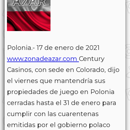
Polonia.- 17 de enero de 2021
www.zonadeazar.com
Century
Casinos, con sede en Colorado, dijo
el viernes que mantendría sus
propiedades de juego en Polonia
cerradas hasta el 31 de enero para
cumplir con las cuarentenas
emitidas por el gobierno polaco