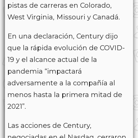
pistas de carreras en Colorado,
West Virginia, Missouri y Canadá.
En una declaración, Century dijo
que la rápida evolución de COVID-
19 y el alcance actual de la
pandemia “impactará
adversamente a la compañía al
menos hasta la primera mitad de
2021”.
Las acciones de Century,
negociadas en el Nasdaq, cerraron