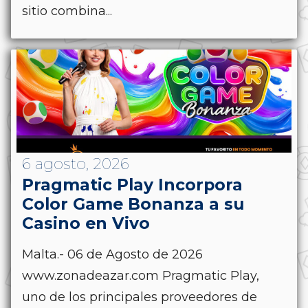
sitio combina...
6 agosto, 2026
Pragmatic Play Incorpora
Color Game Bonanza a su
Casino en Vivo
Malta.- 06 de Agosto de 2026
www.zonadeazar.com Pragmatic Play,
uno de los principales proveedores de