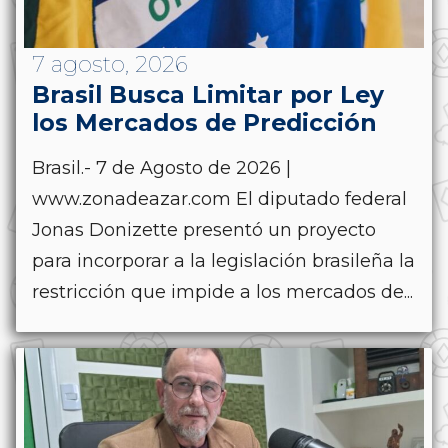
7 agosto, 2026
Brasil Busca Limitar por Ley
los Mercados de Predicción
Brasil.- 7 de Agosto de 2026 |
www.zonadeazar.com El diputado federal
Jonas Donizette presentó un proyecto
para incorporar a la legislación brasileña la
restricción que impide a los mercados de...