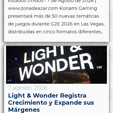
Estados Unidos.- 7 de Agosto de 2026 |
www.zonadeazar.com Konami Gaming
presentará más de 50 nuevas temáticas
de juegos durante G2E 2026 en Las Vegas,
distribuidas en cinco formatos diferentes...
7 agosto, 2026
Light & Wonder Registra
Crecimiento y Expande sus
Márgenes