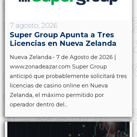
7 agosto, 2026
Super Group Apunta a Tres
Licencias en Nueva Zelanda
Nueva Zelanda.- 7 de Agosto de 2026 |
www.zonadeazar.com Super Group
anticipó que probablemente solicitará tres
licencias de casino online en Nueva
Zelanda, el máximo permitido por
operador dentro del...