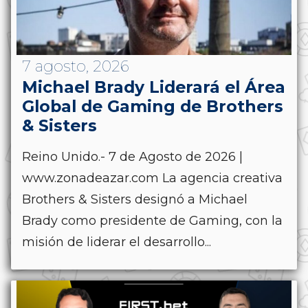
7 agosto, 2026
Michael Brady Liderará el Área
Global de Gaming de Brothers
& Sisters
Reino Unido.- 7 de Agosto de 2026 |
www.zonadeazar.com La agencia creativa
Brothers & Sisters designó a Michael
Brady como presidente de Gaming, con la
misión de liderar el desarrollo...