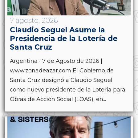
7 agosto, 2026
Claudio Seguel Asume la
Presidencia de la Lotería de
Santa Cruz
Argentina.- 7 de Agosto de 2026 |
www.zonadeazar.com El Gobierno de
Santa Cruz designó a Claudio Seguel
como nuevo presidente de la Lotería para
Obras de Acción Social (LOAS), en...