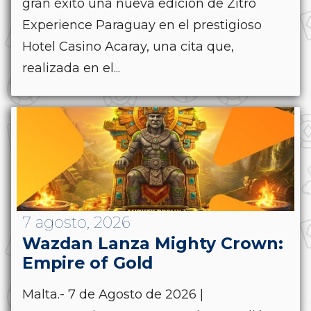
gran éxito una nueva edición de Zitro
Experience Paraguay en el prestigioso
Hotel Casino Acaray, una cita que,
realizada en el...
7 agosto, 2026
Wazdan Lanza Mighty Crown:
Empire of Gold
Malta.- 7 de Agosto de 2026 |