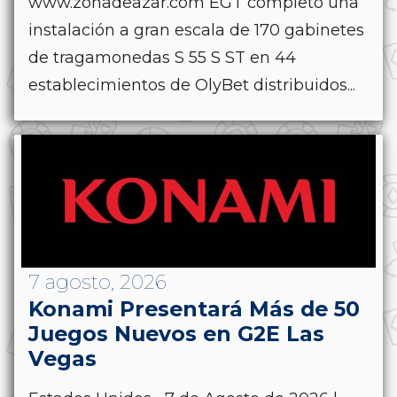
www.zonadeazar.com EGT completó una
instalación a gran escala de 170 gabinetes
de tragamonedas S 55 S ST en 44
establecimientos de OlyBet distribuidos...
7 agosto, 2026
Konami Presentará Más de 50
Juegos Nuevos en G2E Las
Vegas