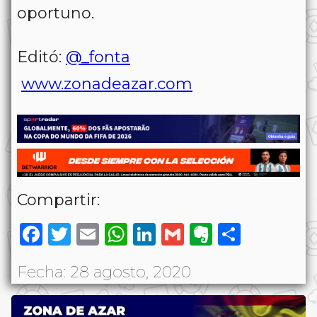
oportuno.
Editó:
@_fonta
www.zonadeazar.com
Compartir:
Facebook
Twitter
Email
WhatsApp
LinkedIn
Gmail
Evernote
Share
Fecha: 28 agosto, 2020