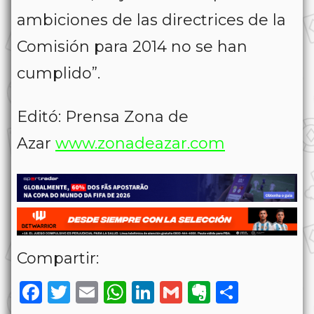
ambiciones de las directrices de la
Comisión para 2014 no se han
cumplido”.
Editó: Prensa Zona de
Azar
www.zonadeazar.com
Compartir:
Facebook
Twitter
Email
WhatsApp
LinkedIn
Gmail
Evernote
Share