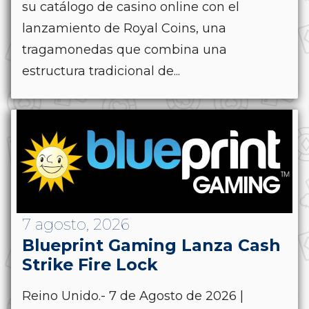
su catálogo de casino online con el
lanzamiento de Royal Coins, una
tragamonedas que combina una
estructura tradicional de...
7 agosto, 2026
Blueprint Gaming Lanza Cash
Strike Fire Lock
Reino Unido.- 7 de Agosto de 2026 |