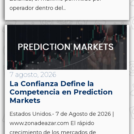
operador dentro del...
7 agosto, 2026
La Confianza Define la
Competencia en Prediction
Markets
Estados Unidos.- 7 de Agosto de 2026 |
www.zonadeazar.com El rápido
crecimiento de los mercados de