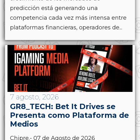
predicción está generando una
competencia cada vez más intensa entre
plataformas financieras, operadores de...
7 agosto, 2026
GR8_TECH: Bet It Drives se
Presenta como Plataforma de
Medios
Chipre.- 07 de Agosto de 2026