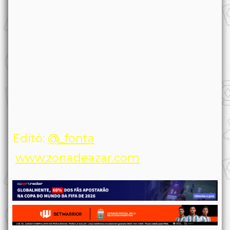
Editó:
@_fonta
www.zonadeazar.com