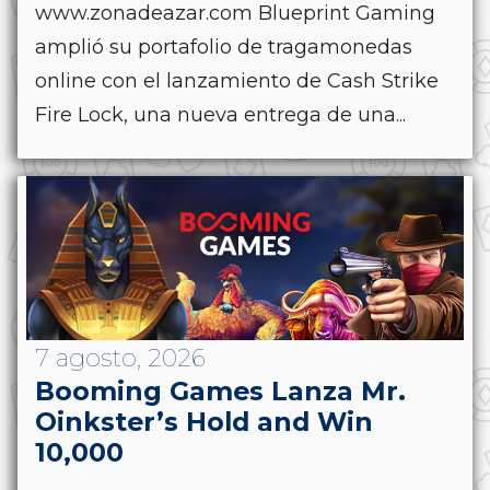
www.zonadeazar.com Blueprint Gaming
amplió su portafolio de tragamonedas
online con el lanzamiento de Cash Strike
Fire Lock, una nueva entrega de una...
7 agosto, 2026
Booming Games Lanza Mr.
Oinkster’s Hold and Win
10,000