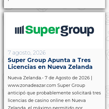
7 agosto, 2026
Super Group Apunta a Tres
Licencias en Nueva Zelanda
Nueva Zelanda.- 7 de Agosto de 2026 |
www.zonadeazar.com Super Group
anticipó que probablemente solicitará tres
licencias de casino online en Nueva
Zelanda, el máximo permitido por