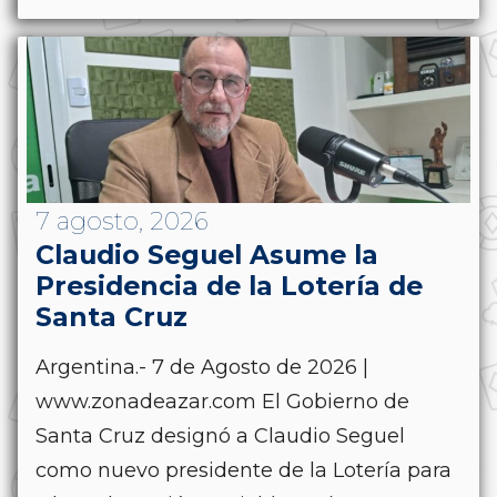
7 agosto, 2026
Claudio Seguel Asume la
Presidencia de la Lotería de
Santa Cruz
Argentina.- 7 de Agosto de 2026 |
www.zonadeazar.com El Gobierno de
Santa Cruz designó a Claudio Seguel
como nuevo presidente de la Lotería para