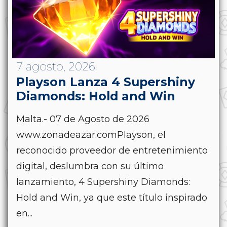
7 agosto, 2026
Playson Lanza 4 Supershiny
Diamonds: Hold and Win
Malta.- 07 de Agosto de 2026
www.zonadeazar.comPlayson, el
reconocido proveedor de entretenimiento
digital, deslumbra con su último
lanzamiento, 4 Supershiny Diamonds:
Hold and Win, ya que este título inspirado
en...