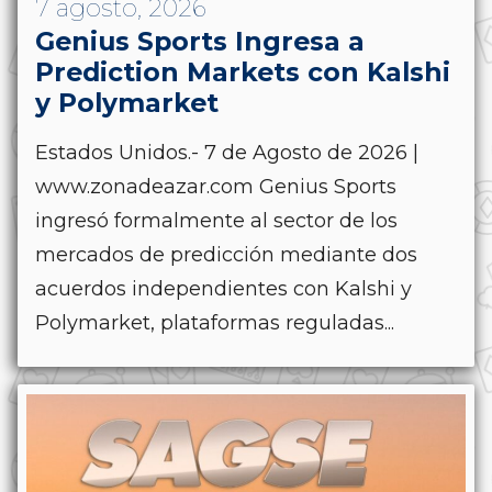
7 agosto, 2026
Genius Sports Ingresa a
Prediction Markets con Kalshi
y Polymarket
Estados Unidos.- 7 de Agosto de 2026 |
www.zonadeazar.com Genius Sports
ingresó formalmente al sector de los
mercados de predicción mediante dos
acuerdos independientes con Kalshi y
Polymarket, plataformas reguladas...