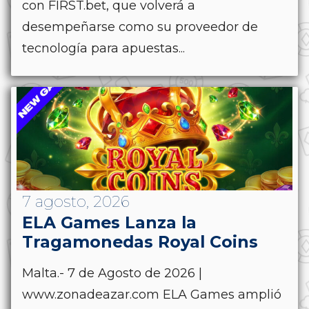
con FIRST.bet, que volverá a
desempeñarse como su proveedor de
tecnología para apuestas...
7 agosto, 2026
ELA Games Lanza la
Tragamonedas Royal Coins
Malta.- 7 de Agosto de 2026 |
www.zonadeazar.com ELA Games amplió