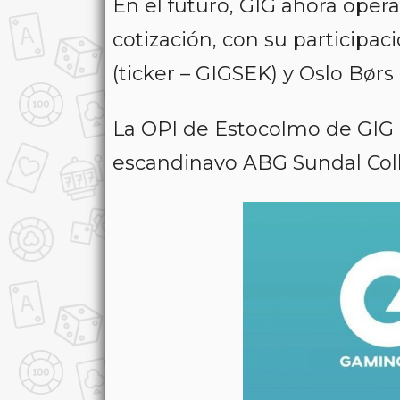
En el futuro, GIG ahora ope
cotización, con su particip
(ticker – GIGSEK) y Oslo Børs (
La OPI de Estocolmo de GIG h
escandinavo ABG Sundal Coll