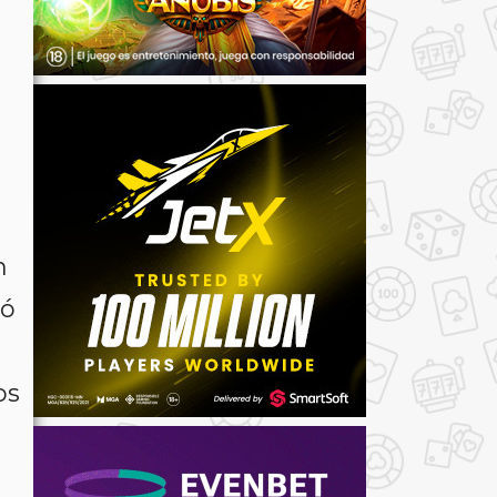
n
zó
os