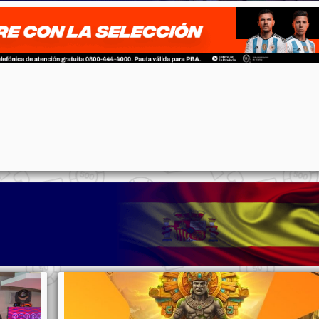
p
n
l
ernote
Share