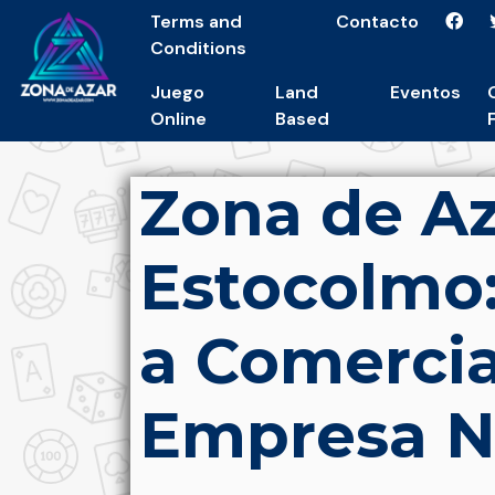
Terms and
Contacto
Conditions
Juego
Land
Eventos
Online
Based
Zona de Az
Estocolmo
a Comercia
Empresa 