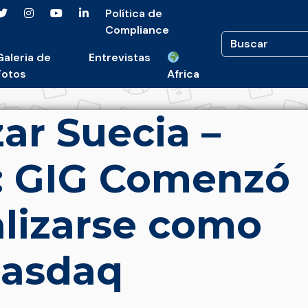
Política de
Compliance
Galeria de
Entrevistas
Fotos
Africa
ar Suecia –
: GIG Comenzó
lizarse como
Nasdaq