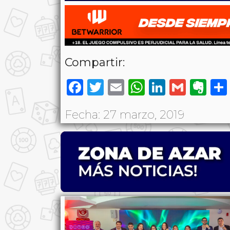
Compartir:
Facebook
Twitter
Email
WhatsAp
LinkedI
Gmai
Ev
Fecha: 27 marzo, 2019