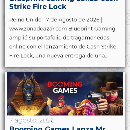
Strike Fire Lock
Reino Unido.- 7 de Agosto de 2026 |
www.zonadeazar.com Blueprint Gaming
amplió su portafolio de tragamonedas
online con el lanzamiento de Cash Strike
Fire Lock, una nueva entrega de una...
7 agosto, 2026
Booming Games Lanza Mr.