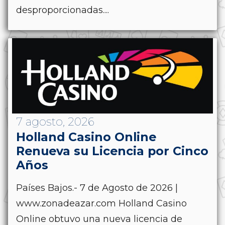
desproporcionadas....
7 agosto, 2026
Holland Casino Online
Renueva su Licencia por Cinco
Años
Países Bajos.- 7 de Agosto de 2026 |
www.zonadeazar.com Holland Casino
Online obtuvo una nueva licencia de