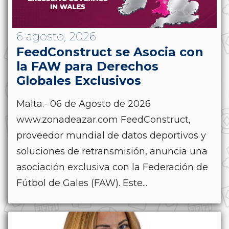
6 agosto, 2026
FeedConstruct se Asocia con
la FAW para Derechos
Globales Exclusivos
Malta.- 06 de Agosto de 2026
www.zonadeazar.com FeedConstruct,
proveedor mundial de datos deportivos y
soluciones de retransmisión, anuncia una
asociación exclusiva con la Federación de
Fútbol de Gales (FAW). Este...