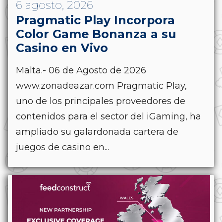
6 agosto, 2026
Pragmatic Play Incorpora
Color Game Bonanza a su
Casino en Vivo
Malta.- 06 de Agosto de 2026
www.zonadeazar.com Pragmatic Play,
uno de los principales proveedores de
contenidos para el sector del iGaming, ha
ampliado su galardonada cartera de
juegos de casino en...