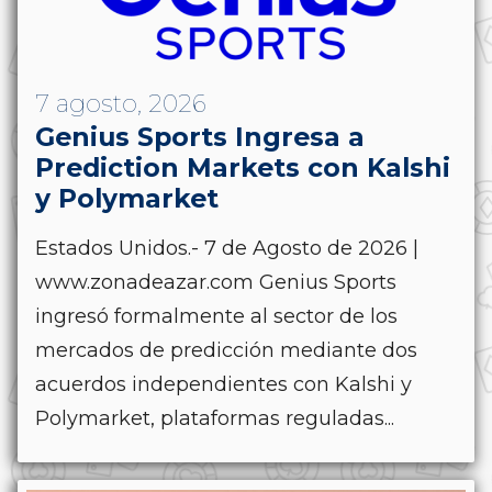
7 agosto, 2026
Genius Sports Ingresa a
Prediction Markets con Kalshi
y Polymarket
Estados Unidos.- 7 de Agosto de 2026 |
www.zonadeazar.com Genius Sports
ingresó formalmente al sector de los
mercados de predicción mediante dos
acuerdos independientes con Kalshi y
Polymarket, plataformas reguladas...