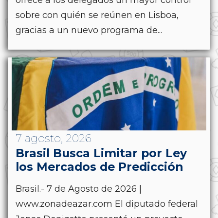
ofrece a los delegados un mayor control
sobre con quién se reúnen en Lisboa,
gracias a un nuevo programa de...
7 agosto, 2026
Brasil Busca Limitar por Ley
los Mercados de Predicción
Brasil.- 7 de Agosto de 2026 |
www.zonadeazar.com El diputado federal