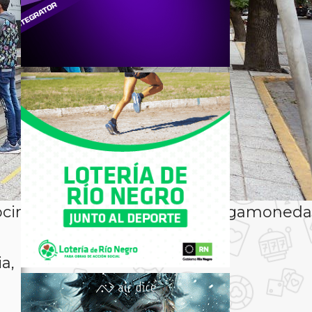
ocinos que buscan usar las tragamoneda
a,
e