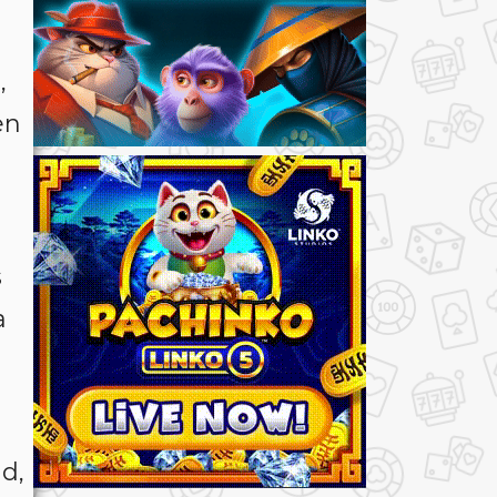
,
,
en
s
a
d,