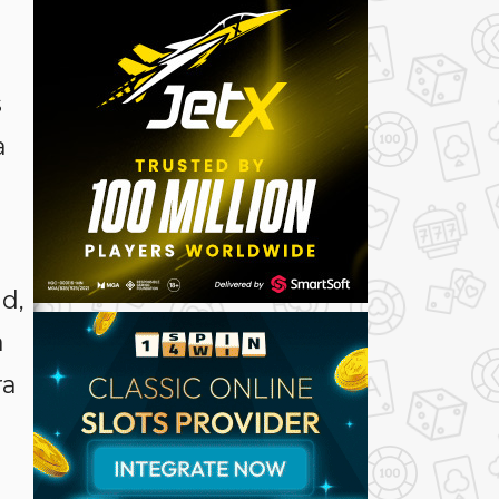
s
a
d,
a
ra