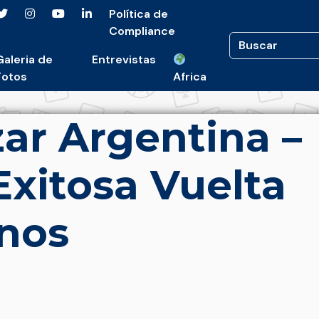
Política de
Compliance
Galeria de
Entrevistas
Fotos
Africa
ar Argentina –
xitosa Vuelta
inos