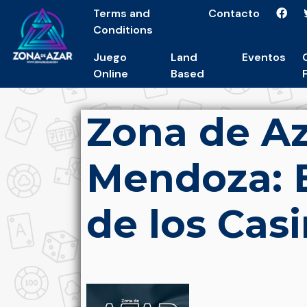
Terms and
Contacto
Conditions
Juego
Land
Eventos
Online
Based
Zona de Az
Mendoza: E
de los Cas