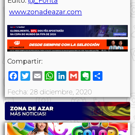
Editó:
@_Fonta
www.zonadeazar.com
Compartir:
Facebook
Twitter
Email
WhatsApp
LinkedIn
Gmail
Evernote
Share
Fecha: 28 diciembre, 2020