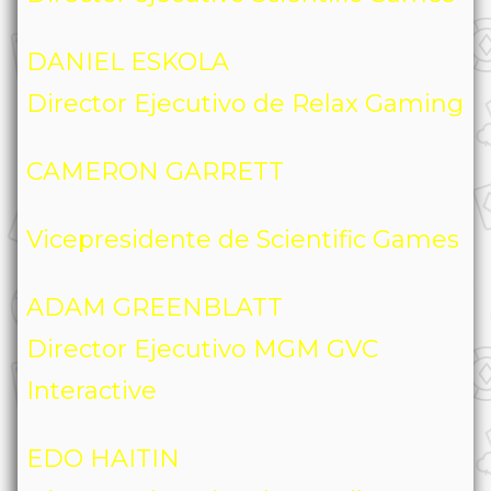
DANIEL ESKOLA
Director Ejecutivo de Relax Gaming
CAMERON GARRETT
Vicepresidente de Scientific Games
ADAM GREENBLATT
Director Ejecutivo MGM GVC
Interactive
EDO HAITIN