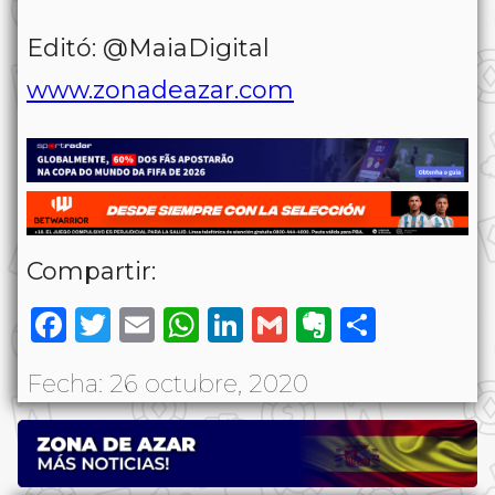
Editó: @MaiaDigital
www.zonadeazar.com
Compartir:
Facebook
Twitter
Email
WhatsApp
LinkedIn
Gmail
Evernote
Share
Fecha: 26 octubre, 2020