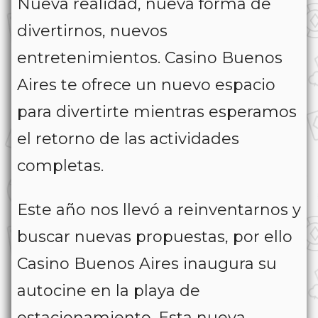
Nueva realidad, nueva forma de
divertirnos, nuevos
entretenimientos. Casino Buenos
Aires te ofrece un nuevo espacio
para divertirte mientras esperamos
el retorno de las actividades
completas.
Este año nos llevó a reinventarnos y
buscar nuevas propuestas, por ello
Casino Buenos Aires inaugura su
autocine en la playa de
estacionamiento. Esta nueva