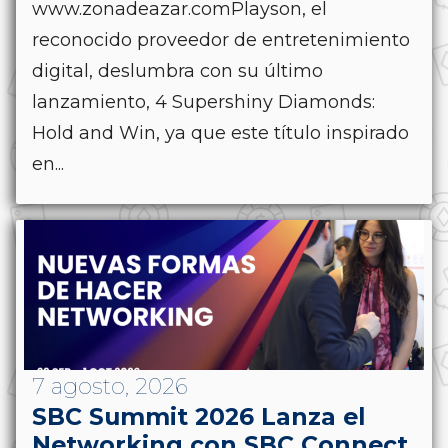
www.zonadeazar.comPlayson, el
reconocido proveedor de entretenimiento
digital, deslumbra con su último
lanzamiento, 4 Supershiny Diamonds:
Hold and Win, ya que este título inspirado
en...
7 agosto, 2026
SBC Summit 2026 Lanza el
Networking con SBC Connect