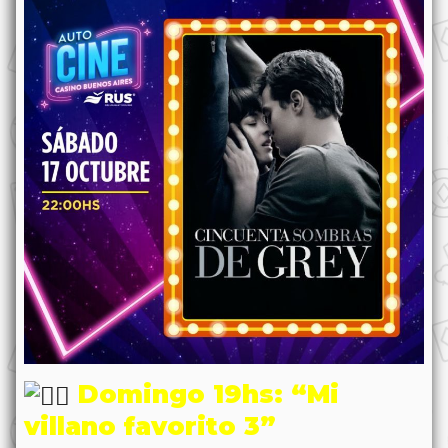
Domingo 19hs: “Mi
villano favorito 3”