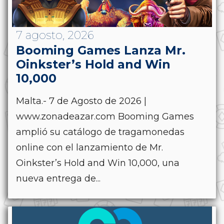
7 agosto, 2026
Booming Games Lanza Mr.
Oinkster’s Hold and Win
10,000
Malta.- 7 de Agosto de 2026 |
www.zonadeazar.com Booming Games
amplió su catálogo de tragamonedas
online con el lanzamiento de Mr.
Oinkster’s Hold and Win 10,000, una
nueva entrega de...