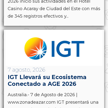
2026 inició sus actividades en el Hotel
Casino Acaray de Ciudad del Este con más
de 345 registros efectivos y...
7 agosto, 2026
IGT Llevará su Ecosistema
Conectado a AGE 2026
Australia.- 7 de Agosto de 2026 |
www.zonadeazar.com IGT presentará una