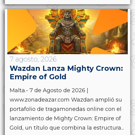
7 agosto, 2026
Wazdan Lanza Mighty Crown:
Empire of Gold
Malta.- 7 de Agosto de 2026 |
www.zonadeazar.com Wazdan amplió su
portafolio de tragamonedas online con el
lanzamiento de Mighty Crown: Empire of
Gold, un título que combina la estructura...