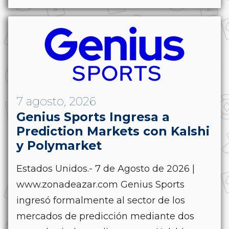
7 agosto, 2026
Genius Sports Ingresa a
Prediction Markets con Kalshi
y Polymarket
Estados Unidos.- 7 de Agosto de 2026 |
www.zonadeazar.com Genius Sports
ingresó formalmente al sector de los
mercados de predicción mediante dos