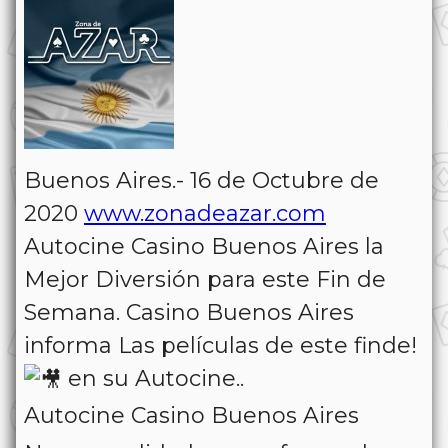
Buenos Aires.- 16 de Octubre de
2020
www.zonadeazar.com
Autocine Casino Buenos Aires la
Mejor Diversión para este Fin de
Semana. Casino Buenos Aires
informa Las películas de este finde!
en su Autocine.
.
Autocine Casino Buenos Aires