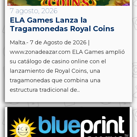
7 agosto, 2026
ELA Games Lanza la
Tragamonedas Royal Coins
Malta.- 7 de Agosto de 2026 |
www.zonadeazar.com ELA Games amplió
su catálogo de casino online con el
lanzamiento de Royal Coins, una
tragamonedas que combina una
estructura tradicional de...