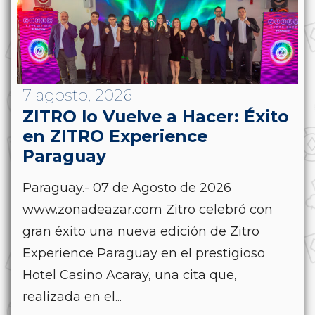
7 agosto, 2026
ZITRO lo Vuelve a Hacer: Éxito
en ZITRO Experience
Paraguay
Paraguay.- 07 de Agosto de 2026
www.zonadeazar.com Zitro celebró con
gran éxito una nueva edición de Zitro
Experience Paraguay en el prestigioso
Hotel Casino Acaray, una cita que,
realizada en el...