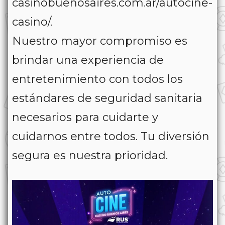
casinobuenosaires.com.ar/autocine-
casino/.
Nuestro mayor compromiso es
brindar una experiencia de
entretenimiento con todos los
estándares de seguridad sanitaria
necesarios para cuidarte y
cuidarnos entre todos. Tu diversión
segura es nuestra prioridad.