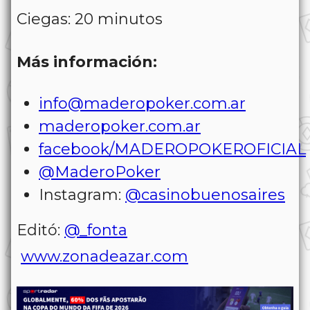
Ciegas: 20 minutos
Más información:
info@maderopoker.com.ar
maderopoker.com.ar
facebook/MADEROPOKEROFICIAL
@MaderoPoker
Instagram:
@casinobuenosaires
Editó:
@_fonta
www.zonadeazar.com