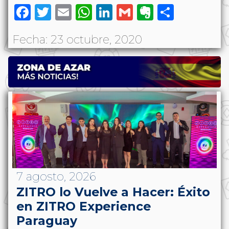
Facebook
Twitter
Email
WhatsApp
LinkedIn
Gmail
Evernote
Share
Fecha: 23 octubre, 2020
7 agosto, 2026
ZITRO lo Vuelve a Hacer: Éxito
en ZITRO Experience
Paraguay