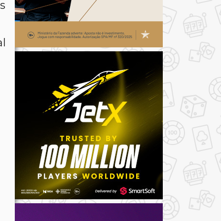
s
al
o