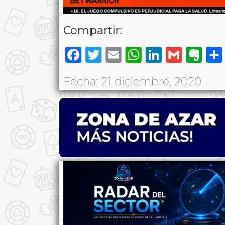
Compartir:
Facebook
Twitter
Email
WhatsAp
LinkedI
Gmai
Ev
Fecha: 21 diciembre, 2020