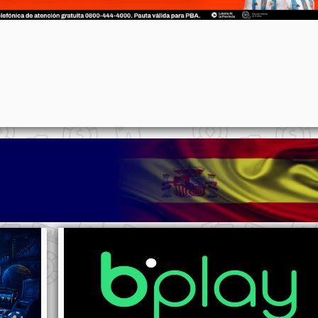
p
n
l
ernote
Share