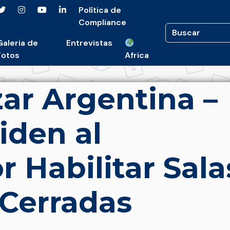
Política de
Compliance
Galeria de
Entrevistas
Fotos
Africa
ar Argentina –
iden al
 Habilitar Sala
Cerradas