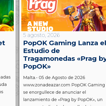
5 agosto, 2026
et
PopOK Gaming Lanza e
Estudio de
Tragamonedas «Prag b
PopOK»
nadas
Malta.- 05 de Agosto de 2026
uda
www.zonadeazar.com PopOK Gaming
os
se enorgullece de anunciar el
lanzamiento de «Prag by PopOK», un