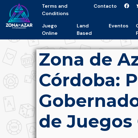
Terms and
Contacto
Conditions
Juego
Land
Eventos
Online
Based
Zona de Az
Córdoba: P
Gobernador
de Juegos 