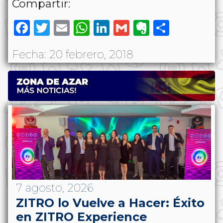
Compartir:
Facebook
Twitter
Email
WhatsApp
LinkedIn
Gmail
Evernote
Share
Fecha: 20 febrero, 2018
7 agosto, 2026
ZITRO lo Vuelve a Hacer: Éxito
en ZITRO Experience