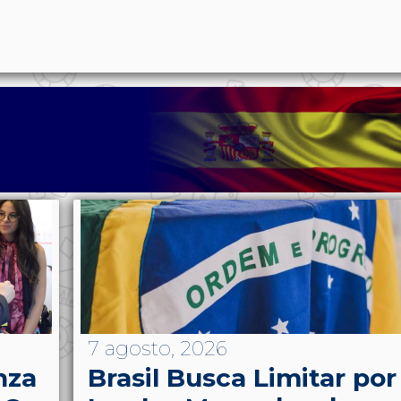
p
n
l
ernote
Share
7 agosto, 2026
nza
Brasil Busca Limitar por