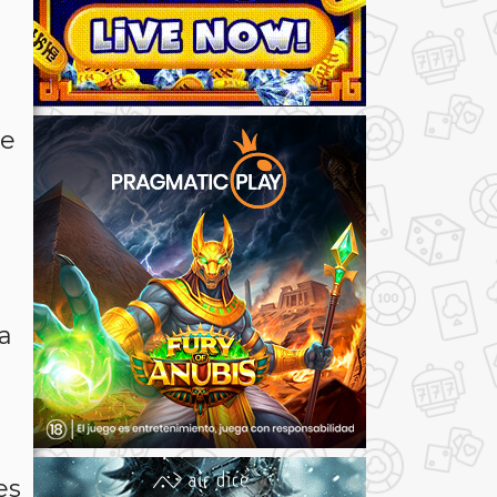
de
a
es