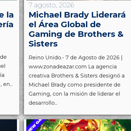
7 agosto, 2026
 la
Michael Brady Liderará
ería
el Área Global de
Gaming de Brothers &
Sisters
 de
Reino Unido.- 7 de Agosto de 2026 |
el
www.zonadeazar.com La agencia
ía
creativa Brothers & Sisters designó a
en...
Michael Brady como presidente de
Gaming, con la misión de liderar el
desarrollo...