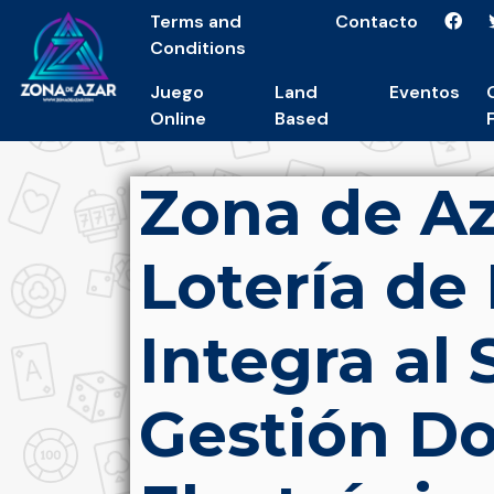
Terms and
Contacto
Conditions
Juego
Land
Eventos
Online
Based
Zona de Az
Lotería de
Integra al
Gestión D