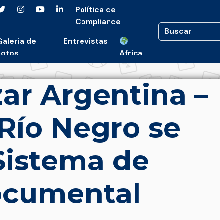
Política de
Compliance
Galeria de
Entrevistas
Fotos
Africa
ar Argentina –
 Río Negro se
 Sistema de
ocumental