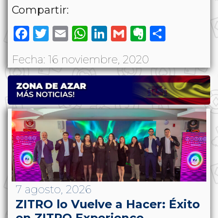
Compartir:
Facebook
Twitter
Email
WhatsApp
LinkedIn
Gmail
Evernote
Share
Fecha: 16 noviembre, 2020
7 agosto, 2026
ZITRO lo Vuelve a Hacer: Éxito
en ZITRO Experience