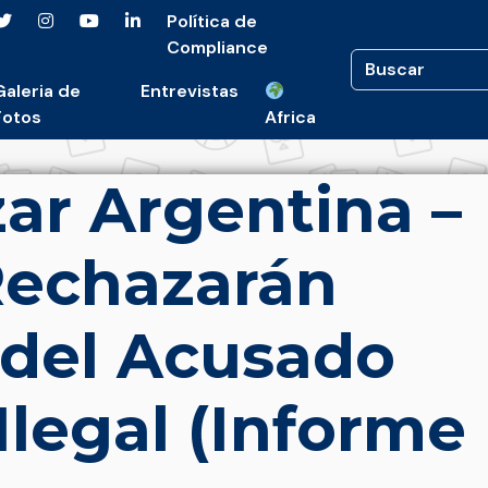
Política de
Compliance
Galeria de
Entrevistas
Fotos
Africa
ar Argentina –
Rechazarán
 del Acusado
Ilegal (Informe