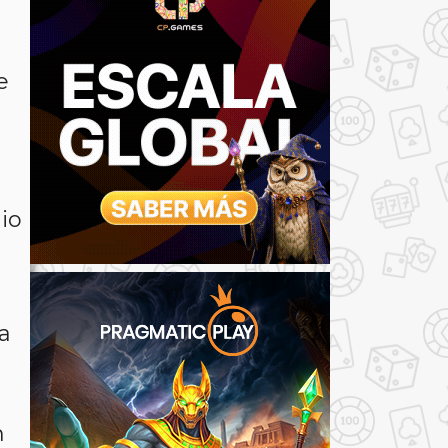
e
io
a
n