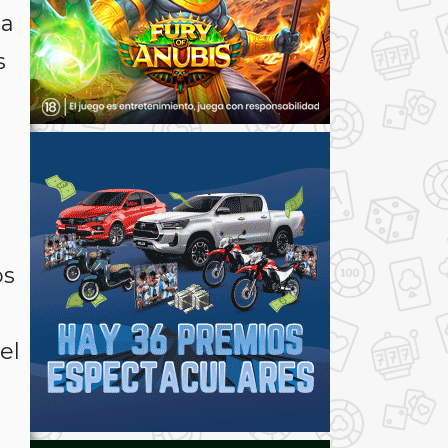
 a
s
os
el