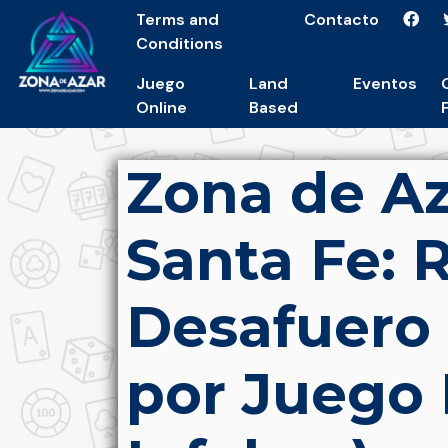
Terms and
Contacto
Conditions
Juego
Land
Eventos
Online
Based
Zona de Az
Santa Fe: 
Desafuero
por Juego 