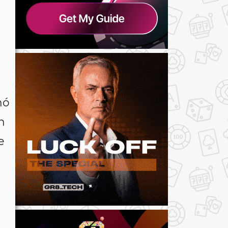
hó
n
e