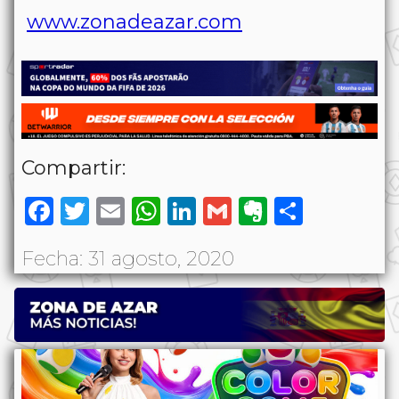
www.zonadeazar.com
Compartir:
Facebook
Twitter
Email
WhatsApp
LinkedIn
Gmail
Evernote
Share
Fecha: 31 agosto, 2020