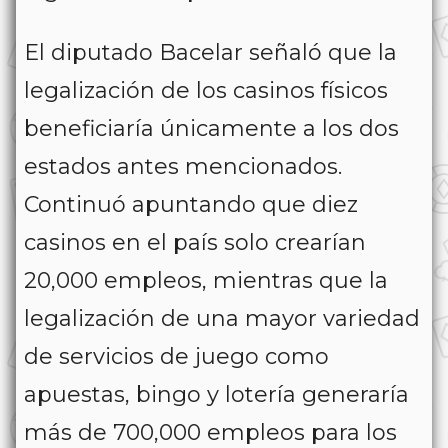
El diputado Bacelar señaló que la
legalización de los casinos físicos
beneficiaría únicamente a los dos
estados antes mencionados.
Continuó apuntando que diez
casinos en el país solo crearían
20,000 empleos, mientras que la
legalización de una mayor variedad
de servicios de juego como
apuestas, bingo y lotería generaría
más de 700,000 empleos para los