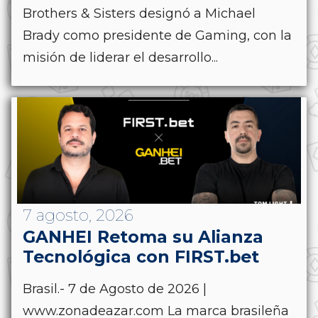
Brothers & Sisters designó a Michael
Brady como presidente de Gaming, con la
misión de liderar el desarrollo...
7 agosto, 2026
GANHEI Retoma su Alianza
Tecnológica con FIRST.bet
Brasil.- 7 de Agosto de 2026 |
www.zonadeazar.com La marca brasileña