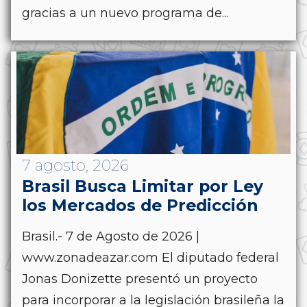
gracias a un nuevo programa de...
7 agosto, 2026
Brasil Busca Limitar por Ley
los Mercados de Predicción
Brasil.- 7 de Agosto de 2026 |
www.zonadeazar.com El diputado federal
Jonas Donizette presentó un proyecto
para incorporar a la legislación brasileña la