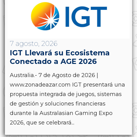
7 agosto, 2026
IGT Llevará su Ecosistema
Conectado a AGE 2026
Australia.- 7 de Agosto de 2026 |
www.zonadeazar.com IGT presentará una
propuesta integrada de juegos, sistemas
de gestión y soluciones financieras
durante la Australasian Gaming Expo
2026, que se celebrará...