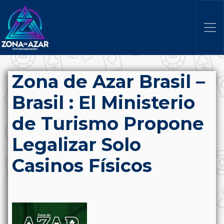
Zona de Azar Brasil –
Brasil : El Ministerio
de Turismo Propone
Legalizar Solo
Casinos Físicos