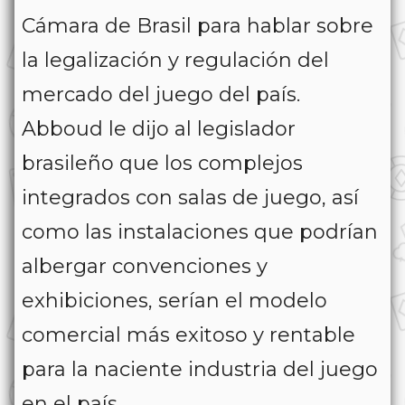
Cámara de Brasil para hablar sobre
la legalización y regulación del
mercado del juego del país.
Abboud le dijo al legislador
brasileño que los complejos
integrados con salas de juego, así
como las instalaciones que podrían
albergar convenciones y
exhibiciones, serían el modelo
comercial más exitoso y rentable
para la naciente industria del juego
en el país.