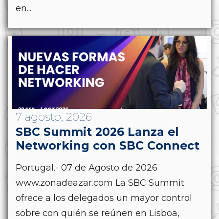
en...
7 agosto, 2026
SBC Summit 2026 Lanza el
Networking con SBC Connect
Portugal.- 07 de Agosto de 2026
www.zonadeazar.com La SBC Summit
ofrece a los delegados un mayor control
sobre con quién se reúnen en Lisboa,