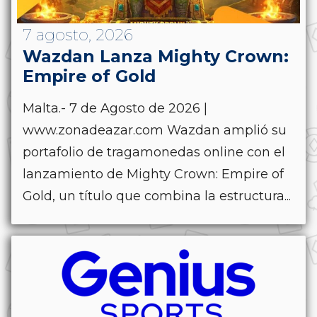
7 agosto, 2026
Wazdan Lanza Mighty Crown:
Empire of Gold
Malta.- 7 de Agosto de 2026 |
www.zonadeazar.com Wazdan amplió su
portafolio de tragamonedas online con el
lanzamiento de Mighty Crown: Empire of
Gold, un título que combina la estructura...