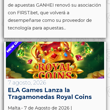
de apuestas GANHEI renovó su asociación
con FIRST.bet, que volverá a
desempeñarse como su proveedor de
tecnología para apuestas...
7 agosto, 2026
ELA Games Lanza la
Tragamonedas Royal Coins
Malta.- 7 de Agosto de 2026 |