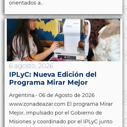
orientados a...
6 agosto, 2026
IPLyC: Nueva Edición del
Programa Mirar Mejor
Argentina.- 06 de Agosto de 2026
www.zonadeazar.com El programa Mirar
Mejor, impulsado por el Gobierno de
Misiones y coordinado por el IPLyC junto