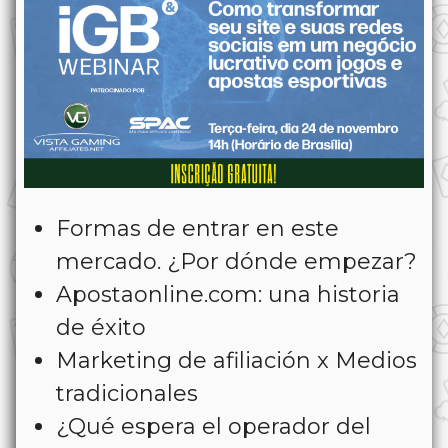
Formas de entrar en este
mercado. ¿Por dónde empezar?
Apostaonline.com: una historia
de éxito
Marketing de afiliación x Medios
tradicionales
¿Qué espera el operador del