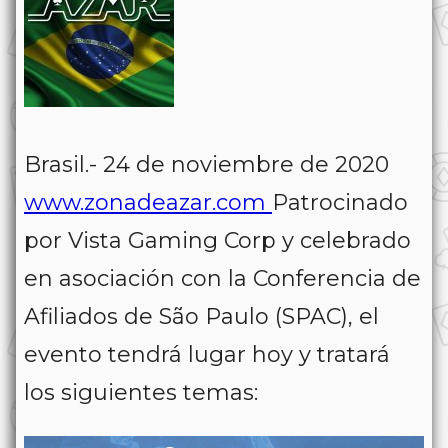
Brasil.- 24 de noviembre de 2020
www.zonadeazar.com
Patrocinado
por Vista Gaming Corp y celebrado
en asociación con la Conferencia de
Afiliados de São Paulo (SPAC), el
evento tendrá lugar hoy y tratará
los siguientes temas: