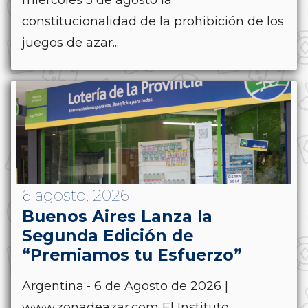
constitucionalidad de la prohibición de los
juegos de azar...
6 agosto, 2026
Buenos Aires Lanza la
Segunda Edición de
“Premiamos tu Esfuerzo”
Argentina.- 6 de Agosto de 2026 |
www.zonadeazar.com El Instituto