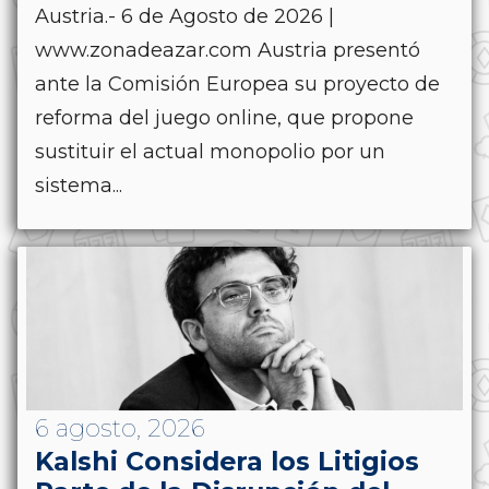
Austria.- 6 de Agosto de 2026 |
www.zonadeazar.com Austria presentó
ante la Comisión Europea su proyecto de
reforma del juego online, que propone
sustituir el actual monopolio por un
sistema...
6 agosto, 2026
Kalshi Considera los Litigios