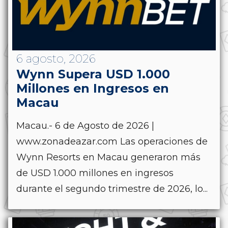
6 agosto, 2026
Wynn Supera USD 1.000
Millones en Ingresos en
Macau
Macau.- 6 de Agosto de 2026 |
www.zonadeazar.com Las operaciones de
Wynn Resorts en Macau generaron más
de USD 1.000 millones en ingresos
durante el segundo trimestre de 2026, lo...