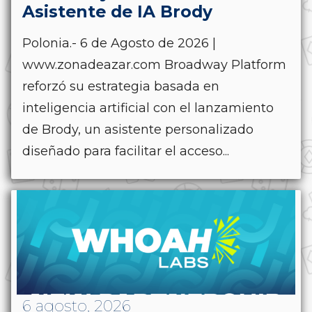
Asistente de IA Brody
Polonia.- 6 de Agosto de 2026 |
www.zonadeazar.com Broadway Platform
reforzó su estrategia basada en
inteligencia artificial con el lanzamiento
de Brody, un asistente personalizado
diseñado para facilitar el acceso...
6 agosto, 2026