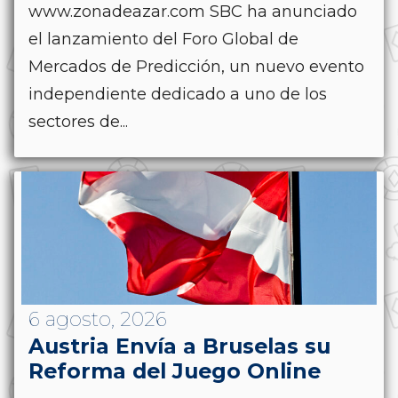
www.zonadeazar.com SBC ha anunciado
el lanzamiento del Foro Global de
Mercados de Predicción, un nuevo evento
independiente dedicado a uno de los
sectores de...
6 agosto, 2026
Austria Envía a Bruselas su
Reforma del Juego Online