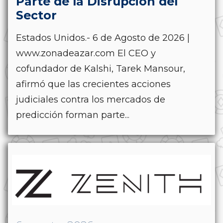
Parte de la Disrupción del
Sector
Estados Unidos.- 6 de Agosto de 2026 |
www.zonadeazar.com El CEO y
cofundador de Kalshi, Tarek Mansour,
afirmó que las crecientes acciones
judiciales contra los mercados de
predicción forman parte...