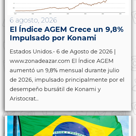
6 agosto, 2026
El Índice AGEM Crece un 9,8%
Impulsado por Konami
Estados Unidos.- 6 de Agosto de 2026 |
www.zonadeazar.com El Índice AGEM
aumentó un 9,8% mensual durante julio
de 2026, impulsado principalmente por el
desempeño bursátil de Konami y
Aristocrat...