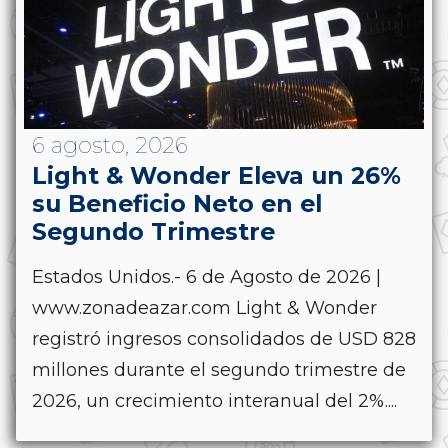
6 agosto, 2026
Light & Wonder Eleva un 26%
su Beneficio Neto en el
Segundo Trimestre
Estados Unidos.- 6 de Agosto de 2026 |
www.zonadeazar.com Light & Wonder
registró ingresos consolidados de USD 828
millones durante el segundo trimestre de
2026, un crecimiento interanual del 2%....