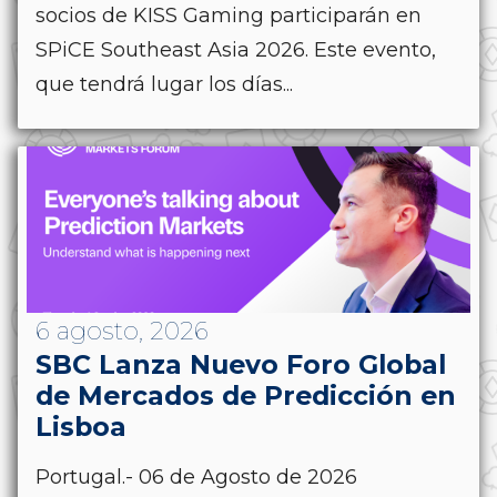
socios de KISS Gaming participarán en
SPiCE Southeast Asia 2026. Este evento,
que tendrá lugar los días...
6 agosto, 2026
SBC Lanza Nuevo Foro Global
de Mercados de Predicción en
Lisboa
Portugal.- 06 de Agosto de 2026