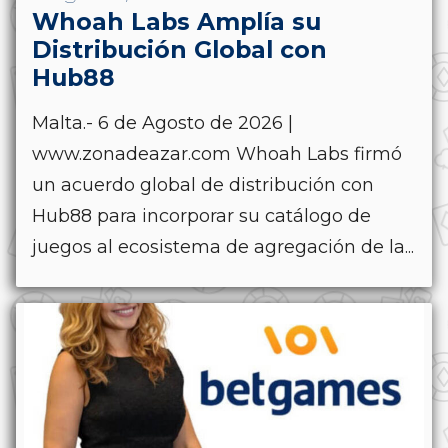
Whoah Labs Amplía su
Distribución Global con
Hub88
Malta.- 6 de Agosto de 2026 |
www.zonadeazar.com Whoah Labs firmó
un acuerdo global de distribución con
Hub88 para incorporar su catálogo de
juegos al ecosistema de agregación de la...