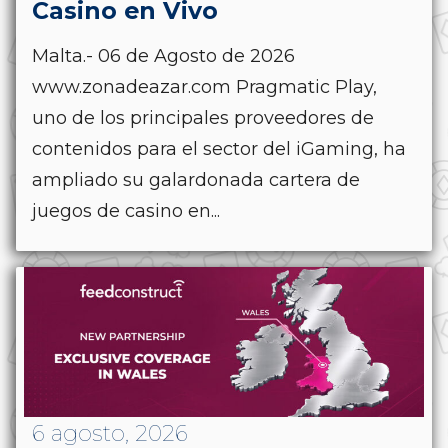
Casino en Vivo
Malta.- 06 de Agosto de 2026
www.zonadeazar.com Pragmatic Play,
uno de los principales proveedores de
contenidos para el sector del iGaming, ha
ampliado su galardonada cartera de
juegos de casino en...
6 agosto, 2026