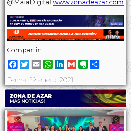
@MaiaDigital
www.zonadeazar.com
Compartir:
Facebook
Twitter
Email
WhatsApp
LinkedIn
Gmail
Evernote
Share
Fecha: 22 enero, 2021