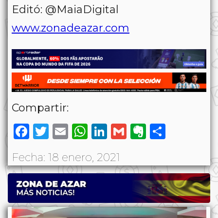
Editó: @MaiaDigital
www.zonadeazar.com
Compartir:
Facebook
Twitter
Email
WhatsApp
LinkedIn
Gmail
Evernote
Share
Fecha: 18 enero, 2021