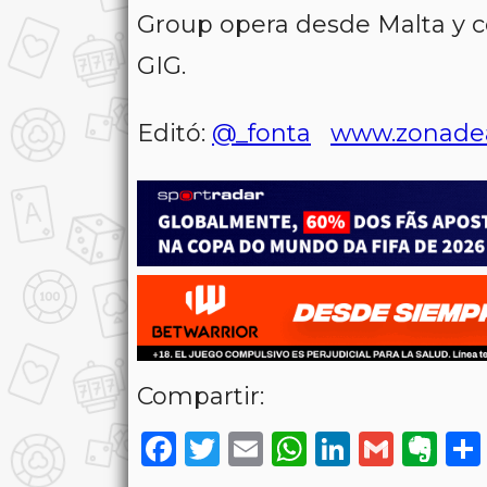
Group opera desde Malta y co
GIG.
Editó:
@_fonta
www.zonade
Compartir:
Facebook
Twitter
Email
WhatsAp
LinkedI
Gmai
Ev