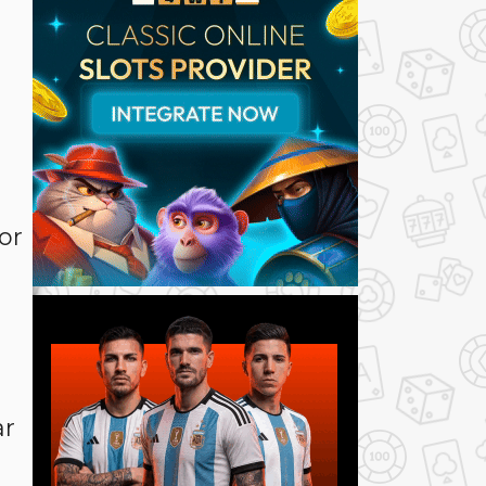
or
ar