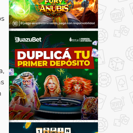
os
a,
as
n