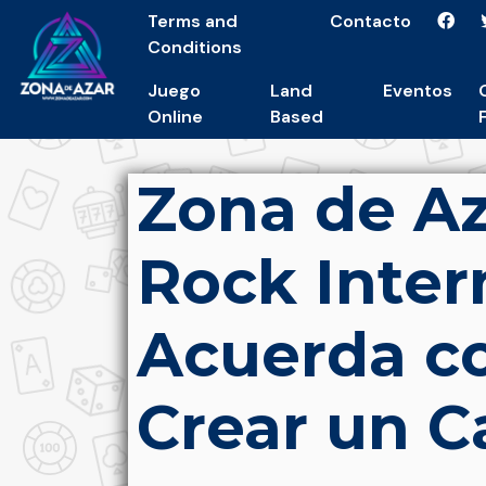
Terms and
Contacto
Conditions
Juego
Land
Eventos
Online
Based
Zona de Az
Rock Inter
Acuerda co
Crear un C