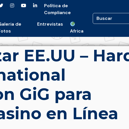
Política de
Compliance
Galeria de
Entrevistas
Fotos
Africa
ar EE.UU – Har
national
n GiG para
asino en Línea