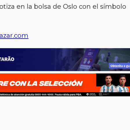
tiza en la bolsa de Oslo con el símbolo
azar.com
p
n
l
ernote
Share