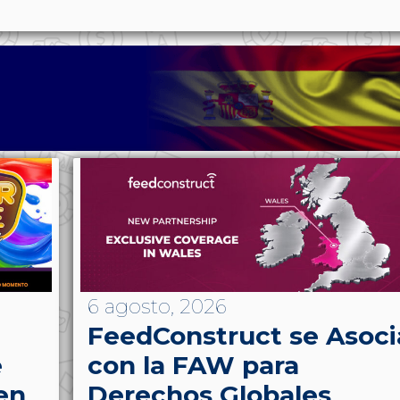
6 agosto, 2026
FeedConstruct se Asoci
e
con la FAW para
en
Derechos Globales