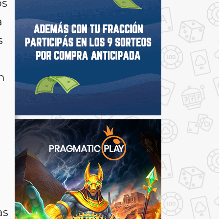
os
a
s
n
as