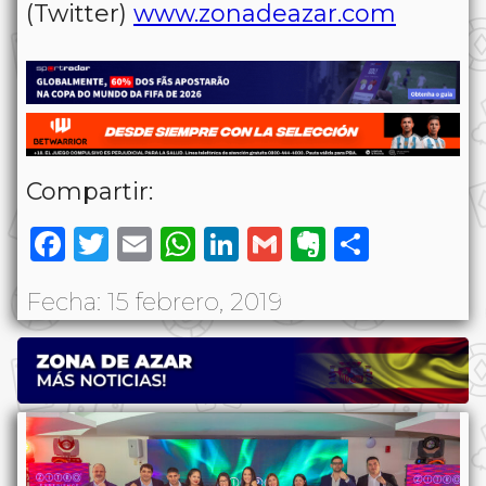
(Twitter)
www.zonadeazar.com
Compartir:
Facebook
Twitter
Email
WhatsApp
LinkedIn
Gmail
Evernote
Share
Fecha: 15 febrero, 2019