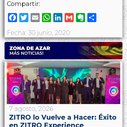
Compartir:
Facebook
Twitter
Email
WhatsApp
LinkedIn
Gmail
Evernote
Share
Fecha: 30 junio, 2020
7 agosto, 2026
ZITRO lo Vuelve a Hacer: Éxito
en ZITRO Experience