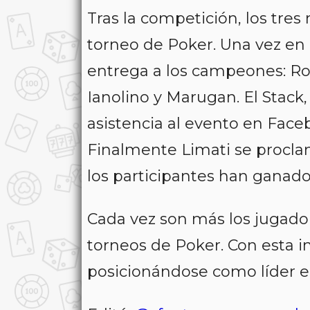
Tras la competición, los tre
torneo de Poker. Una vez en l
entrega a los campeones: Ros
Ianolino y Marugan. El Stack
asistencia al evento en Face
Finalmente Limati se procl
los participantes han ganado 
Cada vez son más los jugad
torneos de Poker. Con esta i
posicionándose como líder en