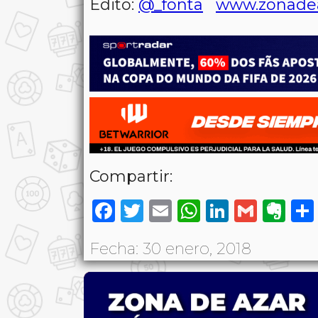
Editó:
@_fonta
www.zonade
Compartir:
Facebook
Twitter
Email
WhatsAp
LinkedI
Gmai
Ev
Fecha: 30 enero, 2018