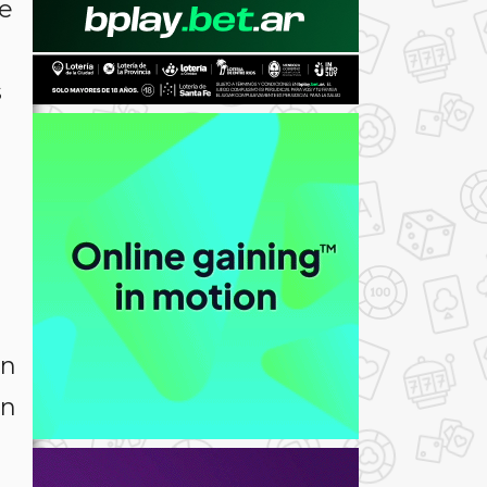
se
s
en
en