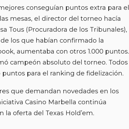
s mejores conseguían puntos extra para e
as mesas, el director del torneo hacía
a Tous (Procuradora de los Tribunales),
, de los que habían confirmado la
book, aumentaba con otros 1.000 puntos.
amó campeón absoluto del torneo. Todos
puntos para el ranking de fidelización.
ores que demandan novedades en los
niciativa Casino Marbella continúa
 la oferta del Texas Hold’em.