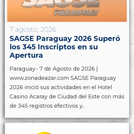
7 agosto, 2026
SAGSE Paraguay 2026 Superó
los 345 Inscriptos en su
Apertura
Paraguay.- 7 de Agosto de 2026 |
www.zonadeazar.com SAGSE Paraguay
2026 inició sus actividades en el Hotel
Casino Acaray de Ciudad del Este con más
de 345 registros efectivos y...