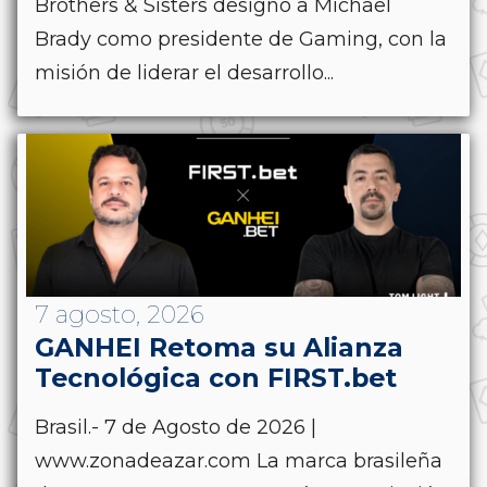
Brothers & Sisters designó a Michael
Brady como presidente de Gaming, con la
misión de liderar el desarrollo...
7 agosto, 2026
GANHEI Retoma su Alianza
Tecnológica con FIRST.bet
Brasil.- 7 de Agosto de 2026 |
www.zonadeazar.com La marca brasileña