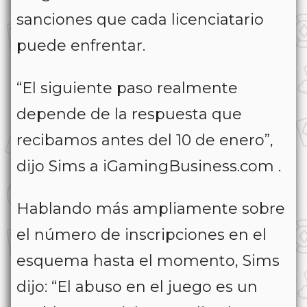
sanciones que cada licenciatario
puede enfrentar.
“El siguiente paso realmente
depende de la respuesta que
recibamos antes del 10 de enero”,
dijo Sims a iGamingBusiness.com .
Hablando más ampliamente sobre
el número de inscripciones en el
esquema hasta el momento, Sims
dijo: “El abuso en el juego es un