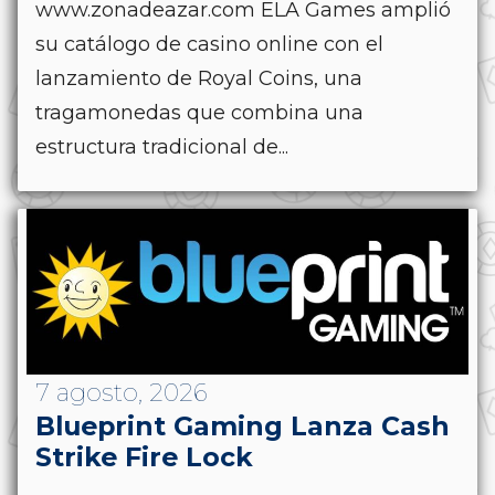
www.zonadeazar.com ELA Games amplió
su catálogo de casino online con el
lanzamiento de Royal Coins, una
tragamonedas que combina una
estructura tradicional de...
7 agosto, 2026
Blueprint Gaming Lanza Cash
Strike Fire Lock