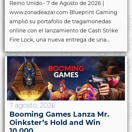
Reino Unido.- 7 de Agosto de 2026 |
www.zonadeazar.com Blueprint Gaming
amplió su portafolio de tragamonedas
online con el lanzamiento de Cash Strike
Fire Lock, una nueva entrega de una...
7 agosto, 2026
Booming Games Lanza Mr.
Oinkster’s Hold and Win
10,000