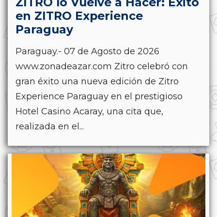
ZITRO lo Vuelve a Hacer: Éxito
en ZITRO Experience
Paraguay
Paraguay.- 07 de Agosto de 2026
www.zonadeazar.com Zitro celebró con
gran éxito una nueva edición de Zitro
Experience Paraguay en el prestigioso
Hotel Casino Acaray, una cita que,
realizada en el...