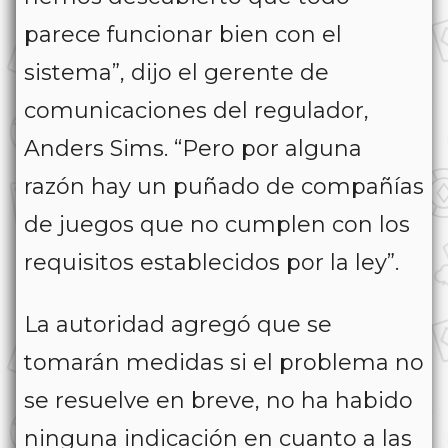
parece funcionar bien con el
sistema”, dijo el gerente de
comunicaciones del regulador,
Anders Sims. “Pero por alguna
razón hay un puñado de compañías
de juegos que no cumplen con los
requisitos establecidos por la ley”.
La autoridad agregó que se
tomarán medidas si el problema no
se resuelve en breve, no ha habido
ninguna indicación en cuanto a las