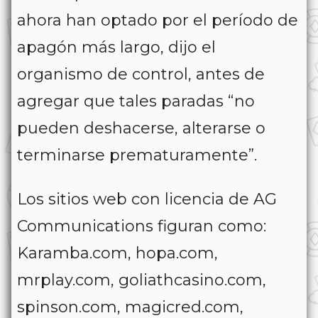
ahora han optado por el período de
apagón más largo, dijo el
organismo de control, antes de
agregar que tales paradas “no
pueden deshacerse, alterarse o
terminarse prematuramente”.
Los sitios web con licencia de AG
Communications figuran como:
Karamba.com, hopa.com,
mrplay.com, goliathcasino.com,
spinson.com, magicred.com,