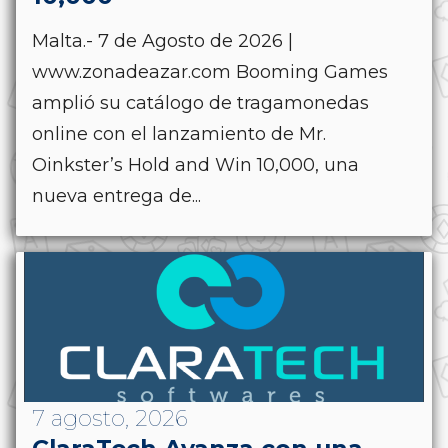
Malta.- 7 de Agosto de 2026 |
www.zonadeazar.com Booming Games
amplió su catálogo de tragamonedas
online con el lanzamiento de Mr.
Oinkster’s Hold and Win 10,000, una
nueva entrega de...
7 agosto, 2026