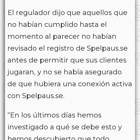
El regulador dijo que aquellos que
no habían cumplido hasta el
momento al parecer no habían
revisado el registro de Spelpaus.se
antes de permitir que sus clientes
jugaran, y no se había asegurado
de que hubiera una conexión activa
con Spelpaus.se.
“En los últimos días hemos
investigado a qué se debe esto y
hemos descubierto que todo