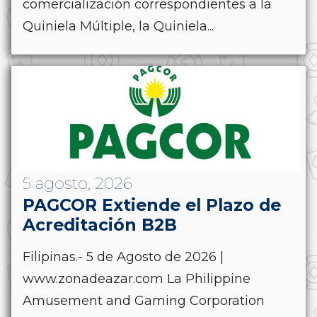
comercialización correspondientes a la
Quiniela Múltiple, la Quiniela...
5 agosto, 2026
PAGCOR Extiende el Plazo de
Acreditación B2B
Filipinas.- 5 de Agosto de 2026 |
www.zonadeazar.com La Philippine
Amusement and Gaming Corporation