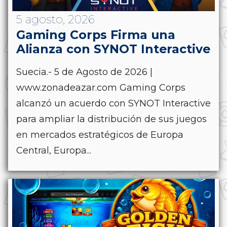
5 agosto, 2026
Gaming Corps Firma una
Alianza con SYNOT Interactive
Suecia.- 5 de Agosto de 2026 |
www.zonadeazar.com Gaming Corps
alcanzó un acuerdo con SYNOT Interactive
para ampliar la distribución de sus juegos
en mercados estratégicos de Europa
Central, Europa...