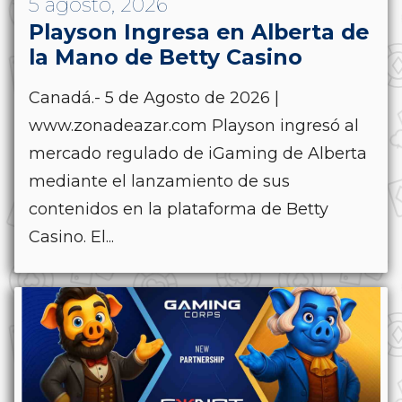
5 agosto, 2026
Playson Ingresa en Alberta de
la Mano de Betty Casino
Canadá.- 5 de Agosto de 2026 |
www.zonadeazar.com Playson ingresó al
mercado regulado de iGaming de Alberta
mediante el lanzamiento de sus
contenidos en la plataforma de Betty
Casino. El...