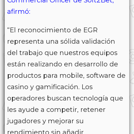
Commercial Officer de Soft2Bet,
afirmó:
“El reconocimiento de EGR
representa una sólida validación
del trabajo que nuestros equipos
están realizando en desarrollo de
productos para mobile, software de
casino y gamificación. Los
operadores buscan tecnología que
les ayude a competir, retener
jugadores y mejorar su
rendimiento sin añadir