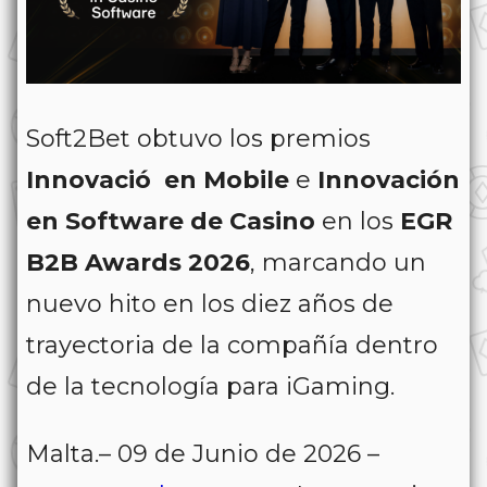
Soft2Bet obtuvo los premios
Innovació en Mobile
e
Innovación
en Software de Casino
en los
EGR
B2B Awards 2026
, marcando un
nuevo hito en los diez años de
trayectoria de la compañía dentro
de la tecnología para iGaming.
Malta.– 09 de Junio de 2026 –