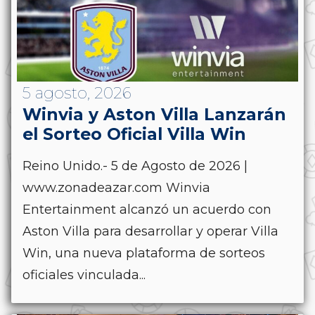
5 agosto, 2026
Winvia y Aston Villa Lanzarán
el Sorteo Oficial Villa Win
Reino Unido.- 5 de Agosto de 2026 |
www.zonadeazar.com Winvia
Entertainment alcanzó un acuerdo con
Aston Villa para desarrollar y operar Villa
Win, una nueva plataforma de sorteos
oficiales vinculada...