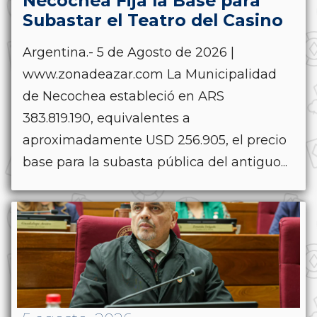
Necochea Fija la Base para
Subastar el Teatro del Casino
Argentina.- 5 de Agosto de 2026 |
www.zonadeazar.com La Municipalidad
de Necochea estableció en ARS
383.819.190, equivalentes a
aproximadamente USD 256.905, el precio
base para la subasta pública del antiguo...