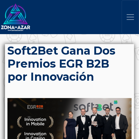
Soft2Bet Gana Dos
Premios EGR B2B
por Innovación