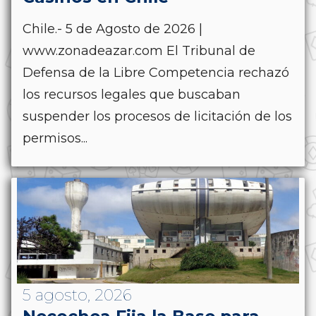
Chile.- 5 de Agosto de 2026 |
www.zonadeazar.com El Tribunal de
Defensa de la Libre Competencia rechazó
los recursos legales que buscaban
suspender los procesos de licitación de los
permisos...
5 agosto, 2026