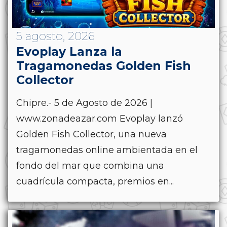
5 agosto, 2026
Evoplay Lanza la
Tragamonedas Golden Fish
Collector
Chipre.- 5 de Agosto de 2026 |
www.zonadeazar.com Evoplay lanzó
Golden Fish Collector, una nueva
tragamonedas online ambientada en el
fondo del mar que combina una
cuadrícula compacta, premios en...