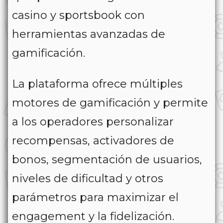
casino y sportsbook con
herramientas avanzadas de
gamificación.
La plataforma ofrece múltiples
motores de gamificación y permite
a los operadores personalizar
recompensas, activadores de
bonos, segmentación de usuarios,
niveles de dificultad y otros
parámetros para maximizar el
engagement y la fidelización.