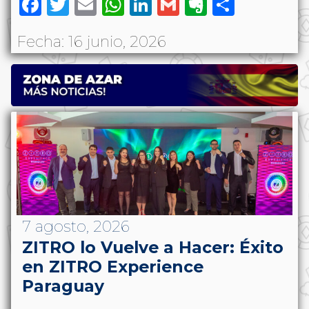
Facebook
Twitter
Email
WhatsApp
LinkedIn
Gmail
Evernote
Share
Fecha: 16 junio, 2026
7 agosto, 2026
ZITRO lo Vuelve a Hacer: Éxito
en ZITRO Experience
Paraguay