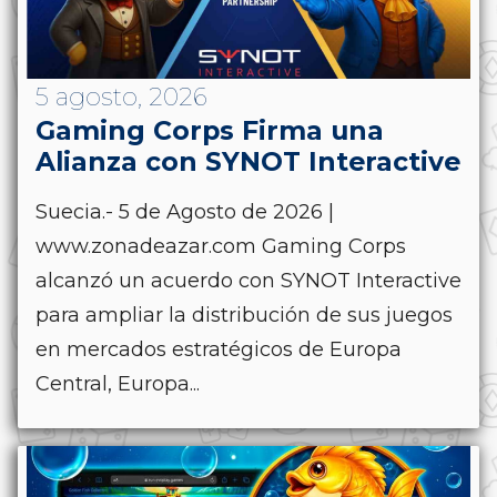
5 agosto, 2026
Gaming Corps Firma una
Alianza con SYNOT Interactive
Suecia.- 5 de Agosto de 2026 |
www.zonadeazar.com Gaming Corps
alcanzó un acuerdo con SYNOT Interactive
para ampliar la distribución de sus juegos
en mercados estratégicos de Europa
Central, Europa...