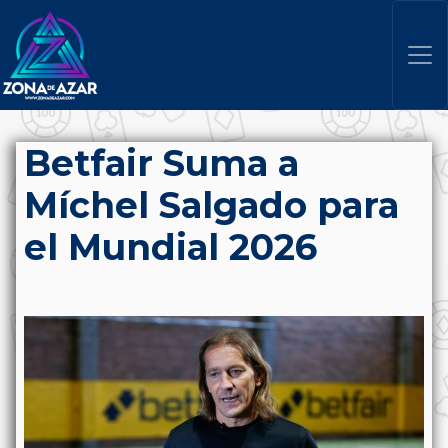
Betfair Suma a
Míchel Salgado para
el Mundial 2026