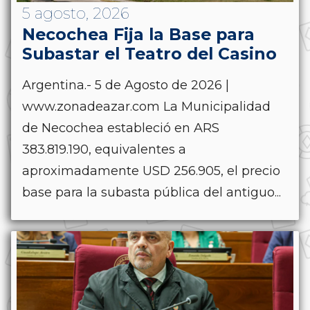
5 agosto, 2026
Necochea Fija la Base para
Subastar el Teatro del Casino
Argentina.- 5 de Agosto de 2026 |
www.zonadeazar.com La Municipalidad
de Necochea estableció en ARS
383.819.190, equivalentes a
aproximadamente USD 256.905, el precio
base para la subasta pública del antiguo...