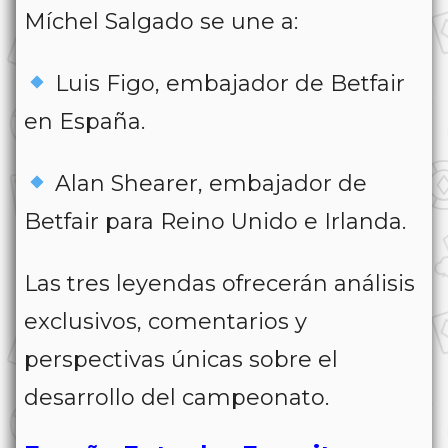
Míchel Salgado se une a:
Luis Figo, embajador de Betfair
en España.
Alan Shearer, embajador de
Betfair para Reino Unido e Irlanda.
Las tres leyendas ofrecerán análisis
exclusivos, comentarios y
perspectivas únicas sobre el
desarrollo del campeonato.