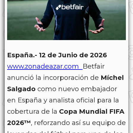
España.- 12 de Junio de 2026
www.zonadeazar.com
Betfair
anunció la incorporación de
Míchel
Salgado
como nuevo embajador
en España y analista oficial para la
cobertura de la
Copa Mundial FIFA
2026™
, reforzando así su equipo de