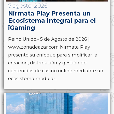
5 agosto, 2026
Nirmata Play Presenta un
Ecosistema Integral para el
iGaming
Reino Unido.- 5 de Agosto de 2026 |
www.zonadeazar.com Nirmata Play
presentó su enfoque para simplificar la
creación, distribución y gestión de
contenidos de casino online mediante un
ecosistema modular...