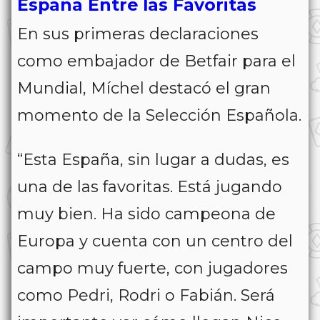
España Entre las Favoritas
En sus primeras declaraciones
como embajador de Betfair para el
Mundial, Míchel destacó el gran
momento de la Selección Española.
“Esta España, sin lugar a dudas, es
una de las favoritas. Está jugando
muy bien. Ha sido campeona de
Europa y cuenta con un centro del
campo muy fuerte, con jugadores
como Pedri, Rodri o Fabián. Será