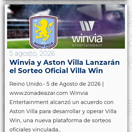
5 agosto, 2026
Winvia y Aston Villa Lanzarán
el Sorteo Oficial Villa Win
Reino Unido.- 5 de Agosto de 2026 |
www.zonadeazar.com Winvia
Entertainment alcanzó un acuerdo con
Aston Villa para desarrollar y operar Villa
Win, una nueva plataforma de sorteos
oficiales vinculada...