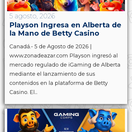
5 agosto, 2026
Playson Ingresa en Alberta de
la Mano de Betty Casino
Canadá.- 5 de Agosto de 2026 |
www.zonadeazar.com Playson ingresó al
mercado regulado de iGaming de Alberta
mediante el lanzamiento de sus
contenidos en la plataforma de Betty
Casino. El...