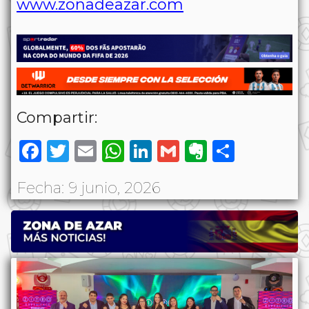
www.zonadeazar.com
Compartir:
Facebook
Twitter
Email
WhatsApp
LinkedIn
Gmail
Evernote
Share
Fecha: 9 junio, 2026