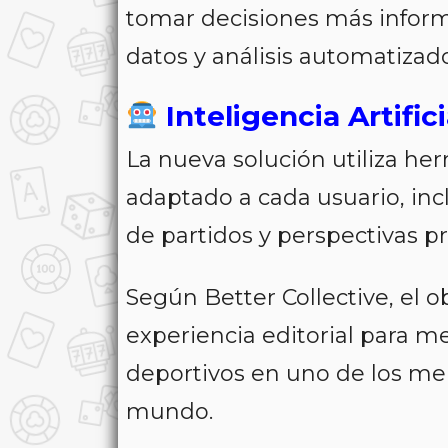
tomar decisiones más infor
datos y análisis automatizado
Inteligencia Artific
La nueva solución utiliza he
adaptado a cada usuario, incl
de partidos y perspectivas pr
Según Better Collective, el o
experiencia editorial para me
deportivos en uno de los me
mundo.