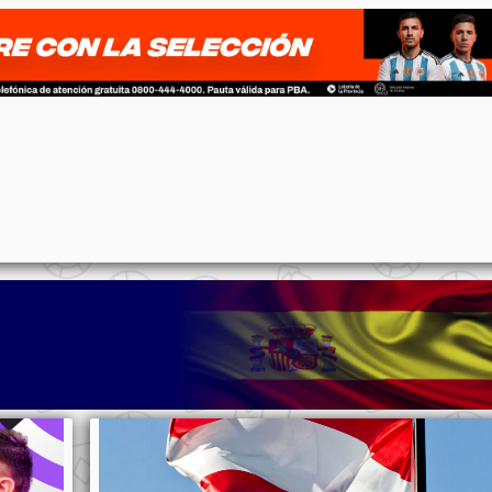
p
n
l
ernote
Share