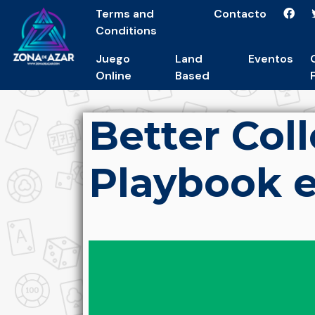
Terms and
Contacto
Conditions
Juego
Land
Eventos
Online
Based
Better Col
Playbook e