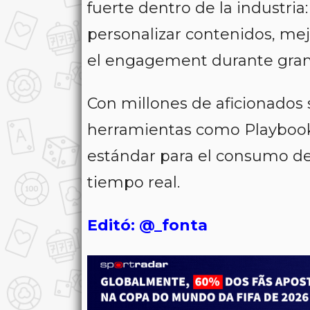
fuerte dentro de la industria: 
personalizar contenidos, mej
el engagement durante gran
Con millones de aficionados
herramientas como Playbook
estándar para el consumo de
tiempo real.
Editó: @_fonta