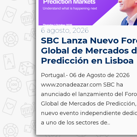
6 agosto, 2026
SBC Lanza Nuevo For
Global de Mercados 
Predicción en Lisboa
Portugal.- 06 de Agosto de 2026
www.zonadeazar.com SBC ha
anunciado el lanzamiento del Foro
Global de Mercados de Predicción,
nuevo evento independiente dedi
a uno de los sectores de...