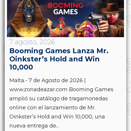
7 agosto, 2026
Booming Games Lanza Mr.
Oinkster’s Hold and Win
10,000
Malta.- 7 de Agosto de 2026 |
www.zonadeazar.com Booming Games
amplió su catálogo de tragamonedas
online con el lanzamiento de Mr.
Oinkster’s Hold and Win 10,000, una
nueva entrega de...