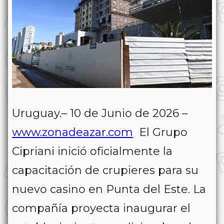
Uruguay.– 10 de Junio de 2026 –
www.zonadeazar.com
El Grupo
Cipriani inició oficialmente la
capacitación de crupieres para su
nuevo casino en Punta del Este. La
compañía proyecta inaugurar el