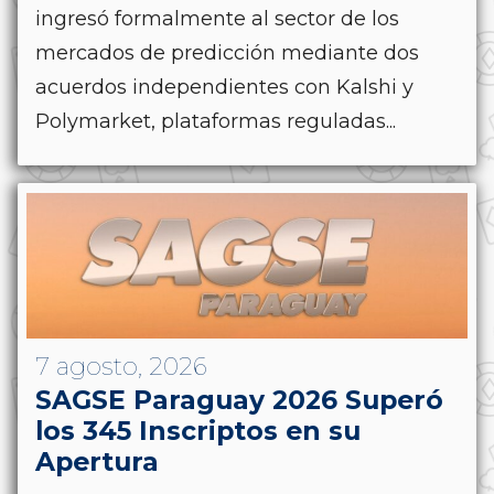
ingresó formalmente al sector de los
mercados de predicción mediante dos
acuerdos independientes con Kalshi y
Polymarket, plataformas reguladas...
7 agosto, 2026
SAGSE Paraguay 2026 Superó
los 345 Inscriptos en su
Apertura