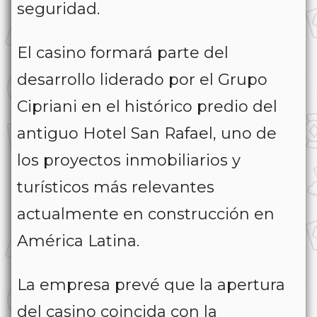
seguridad.
El casino formará parte del
desarrollo liderado por el Grupo
Cipriani en el histórico predio del
antiguo Hotel San Rafael, uno de
los proyectos inmobiliarios y
turísticos más relevantes
actualmente en construcción en
América Latina.
La empresa prevé que la apertura
del casino coincida con la