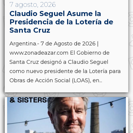
7 agosto, 2026
Claudio Seguel Asume la
Presidencia de la Lotería de
Santa Cruz
Argentina.- 7 de Agosto de 2026 |
www.zonadeazar.com El Gobierno de
Santa Cruz designó a Claudio Seguel
como nuevo presidente de la Lotería para
Obras de Acción Social (LOAS), en...