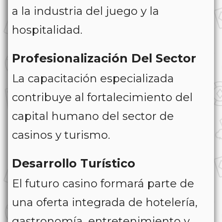
a la industria del juego y la
hospitalidad.
Profesionalización Del Sector
La capacitación especializada
contribuye al fortalecimiento del
capital humano del sector de
casinos y turismo.
Desarrollo Turístico
El futuro casino formará parte de
una oferta integrada de hotelería,
gastronomía, entretenimiento y