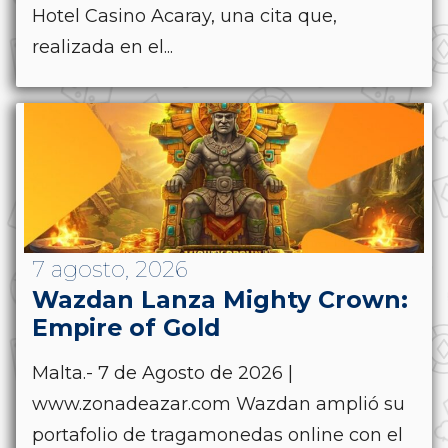
Hotel Casino Acaray, una cita que,
realizada en el...
7 agosto, 2026
Wazdan Lanza Mighty Crown:
Empire of Gold
Malta.- 7 de Agosto de 2026 |
www.zonadeazar.com Wazdan amplió su
portafolio de tragamonedas online con el