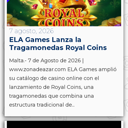
7 agosto, 2026
ELA Games Lanza la
Tragamonedas Royal Coins
Malta.- 7 de Agosto de 2026 |
www.zonadeazar.com ELA Games amplió
su catálogo de casino online con el
lanzamiento de Royal Coins, una
tragamonedas que combina una
estructura tradicional de...