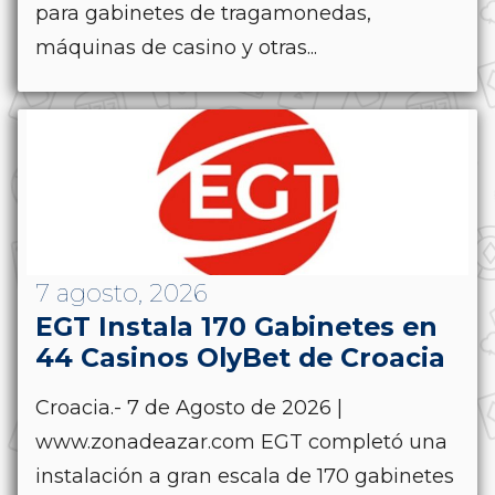
para gabinetes de tragamonedas,
máquinas de casino y otras...
7 agosto, 2026
EGT Instala 170 Gabinetes en
44 Casinos OlyBet de Croacia
Croacia.- 7 de Agosto de 2026 |
www.zonadeazar.com EGT completó una
instalación a gran escala de 170 gabinetes