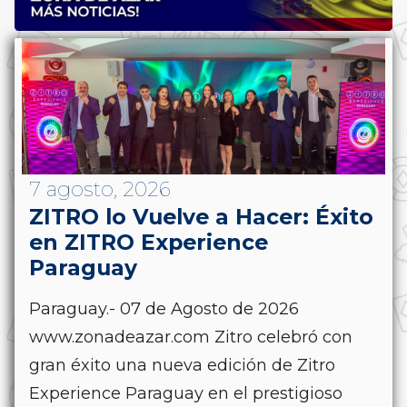
7 agosto, 2026
ZITRO lo Vuelve a Hacer: Éxito
en ZITRO Experience
Paraguay
Paraguay.- 07 de Agosto de 2026
www.zonadeazar.com Zitro celebró con
gran éxito una nueva edición de Zitro
Experience Paraguay en el prestigioso