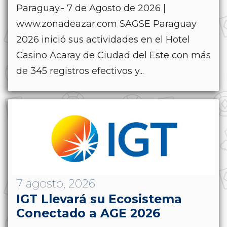
Paraguay.- 7 de Agosto de 2026 |
www.zonadeazar.com SAGSE Paraguay
2026 inició sus actividades en el Hotel
Casino Acaray de Ciudad del Este con más
de 345 registros efectivos y...
7 agosto, 2026
IGT Llevará su Ecosistema
Conectado a AGE 2026