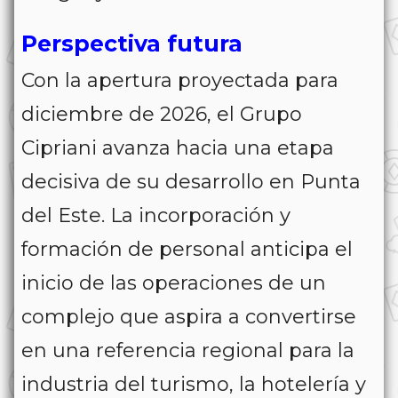
Perspectiva futura
Con la apertura proyectada para
diciembre de 2026, el Grupo
Cipriani avanza hacia una etapa
decisiva de su desarrollo en Punta
del Este. La incorporación y
formación de personal anticipa el
inicio de las operaciones de un
complejo que aspira a convertirse
en una referencia regional para la
industria del turismo, la hotelería y