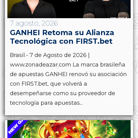
7 agosto, 2026
GANHEI Retoma su Alianza
Tecnológica con FIRST.bet
Brasil.- 7 de Agosto de 2026 |
www.zonadeazar.com La marca brasileña
de apuestas GANHEI renovó su asociación
con FIRST.bet, que volverá a
desempeñarse como su proveedor de
tecnología para apuestas...