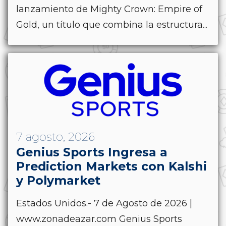
lanzamiento de Mighty Crown: Empire of
Gold, un título que combina la estructura...
7 agosto, 2026
Genius Sports Ingresa a
Prediction Markets con Kalshi
y Polymarket
Estados Unidos.- 7 de Agosto de 2026 |
www.zonadeazar.com Genius Sports