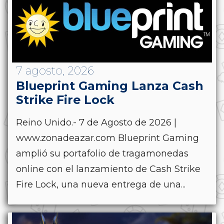
7 agosto, 2026
Blueprint Gaming Lanza Cash
Strike Fire Lock
Reino Unido.- 7 de Agosto de 2026 |
www.zonadeazar.com Blueprint Gaming
amplió su portafolio de tragamonedas
online con el lanzamiento de Cash Strike
Fire Lock, una nueva entrega de una...