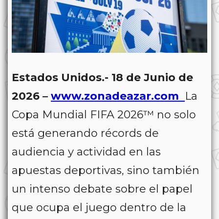
Estados Unidos.- 18 de Junio de
2026 –
www.zonadeazar.com
La
Copa Mundial FIFA 2026™ no solo
está generando récords de
audiencia y actividad en las
apuestas deportivas, sino también
un intenso debate sobre el papel
que ocupa el juego dentro de la