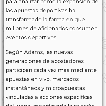
para analizar cómo la expansión de
las apuestas deportivas ha
transformado la forma en que
millones de aficionados consumen
eventos deportivos.
Según Adams, las nuevas
generaciones de apostadores
participan cada vez más mediante
apuestas en vivo, mercados
instantáneos y microapuestas
vinculadas a acciones específicas