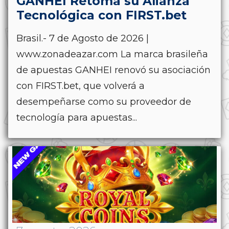
GANHEI Retoma su Alianza
Tecnológica con FIRST.bet
Brasil.- 7 de Agosto de 2026 |
www.zonadeazar.com La marca brasileña
de apuestas GANHEI renovó su asociación
con FIRST.bet, que volverá a
desempeñarse como su proveedor de
tecnología para apuestas...