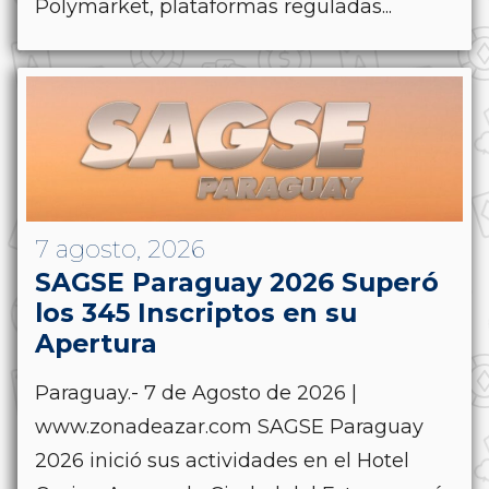
Polymarket, plataformas reguladas...
7 agosto, 2026
SAGSE Paraguay 2026 Superó
los 345 Inscriptos en su
Apertura
Paraguay.- 7 de Agosto de 2026 |
www.zonadeazar.com SAGSE Paraguay
2026 inició sus actividades en el Hotel