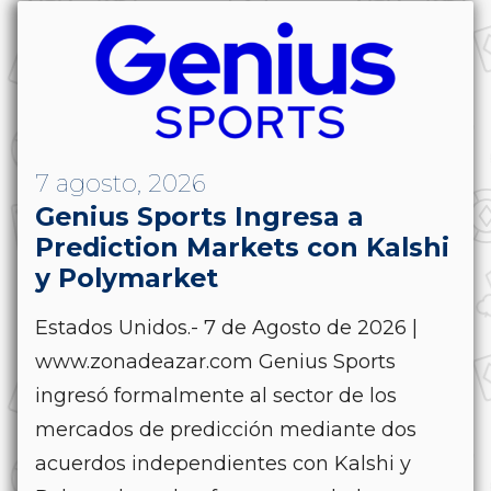
7 agosto, 2026
Genius Sports Ingresa a
Prediction Markets con Kalshi
y Polymarket
Estados Unidos.- 7 de Agosto de 2026 |
www.zonadeazar.com Genius Sports
ingresó formalmente al sector de los
mercados de predicción mediante dos
acuerdos independientes con Kalshi y