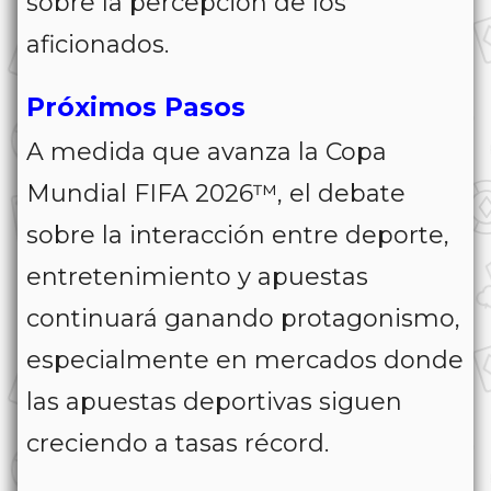
sobre la percepción de los
aficionados.
Próximos Pasos
A medida que avanza la Copa
Mundial FIFA 2026™, el debate
sobre la interacción entre deporte,
entretenimiento y apuestas
continuará ganando protagonismo,
especialmente en mercados donde
las apuestas deportivas siguen
creciendo a tasas récord.