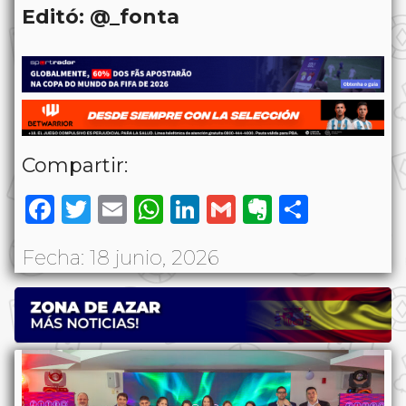
Editó: @_fonta
Compartir:
Facebook
Twitter
Email
WhatsApp
LinkedIn
Gmail
Evernote
Share
Fecha: 18 junio, 2026