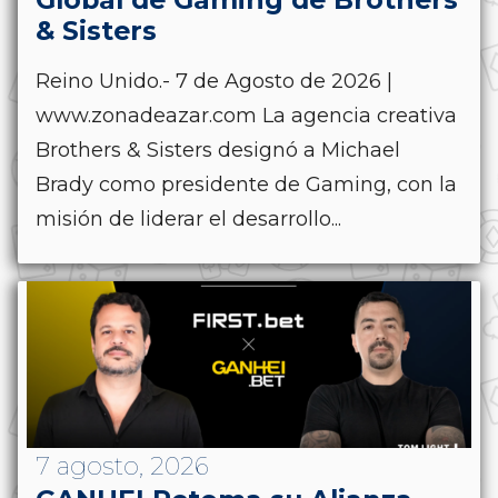
& Sisters
Reino Unido.- 7 de Agosto de 2026 |
www.zonadeazar.com La agencia creativa
Brothers & Sisters designó a Michael
Brady como presidente de Gaming, con la
misión de liderar el desarrollo...
7 agosto, 2026