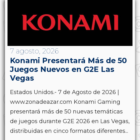
7 agosto, 2026
Konami Presentará Más de 50
Juegos Nuevos en G2E Las
Vegas
Estados Unidos.- 7 de Agosto de 2026 |
www.zonadeazar.com Konami Gaming
presentará más de 50 nuevas temáticas
de juegos durante G2E 2026 en Las Vegas,
distribuidas en cinco formatos diferentes...