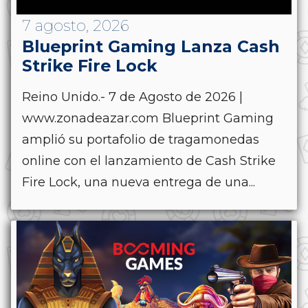
7 agosto, 2026
Blueprint Gaming Lanza Cash
Strike Fire Lock
Reino Unido.- 7 de Agosto de 2026 |
www.zonadeazar.com Blueprint Gaming
amplió su portafolio de tragamonedas
online con el lanzamiento de Cash Strike
Fire Lock, una nueva entrega de una...