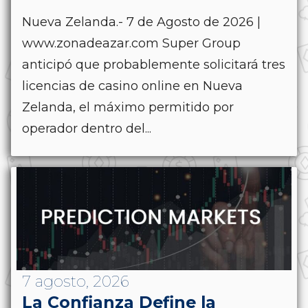
Nueva Zelanda.- 7 de Agosto de 2026 |
www.zonadeazar.com Super Group
anticipó que probablemente solicitará tres
licencias de casino online en Nueva
Zelanda, el máximo permitido por
operador dentro del...
7 agosto, 2026
La Confianza Define la