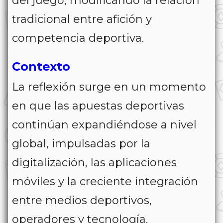
del juego, modificando la relación
tradicional entre afición y
competencia deportiva.
Contexto
La reflexión surge en un momento
en que las apuestas deportivas
continúan expandiéndose a nivel
global, impulsadas por la
digitalización, las aplicaciones
móviles y la creciente integración
entre medios deportivos,
operadores y tecnología.