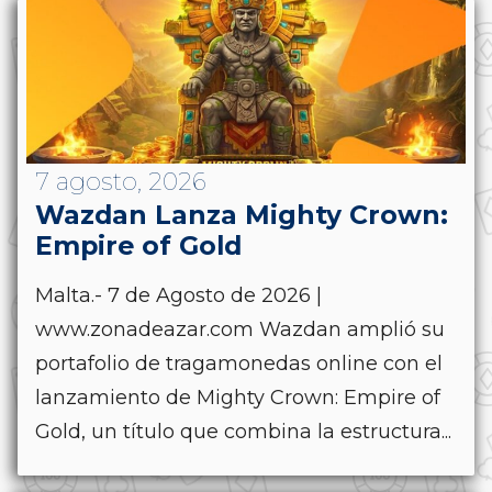
7 agosto, 2026
Wazdan Lanza Mighty Crown:
Empire of Gold
Malta.- 7 de Agosto de 2026 |
www.zonadeazar.com Wazdan amplió su
portafolio de tragamonedas online con el
lanzamiento de Mighty Crown: Empire of
Gold, un título que combina la estructura...