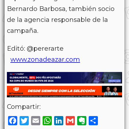
Bernardo Barbosa, también socio
de la agencia responsable de la
campaña.
Editó: @pererarte
www.zonadeazar.com
Compartir:
Facebook
Twitter
Email
WhatsApp
LinkedIn
Gmail
Evernote
Share