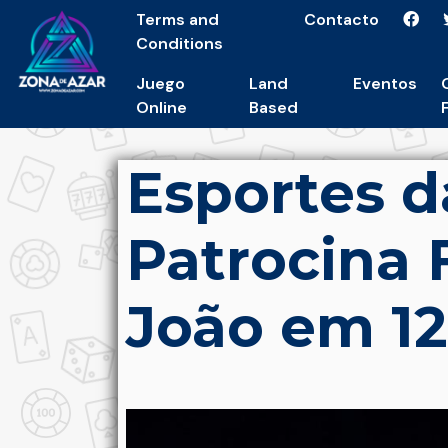
Terms and
Contacto
Conditions
Juego
Land
Eventos
Online
Based
Esportes d
Patrocina 
João em 12