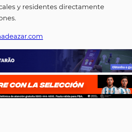
cales y residentes directamente
ones.
adeazar.com
p
n
l
ernote
Share