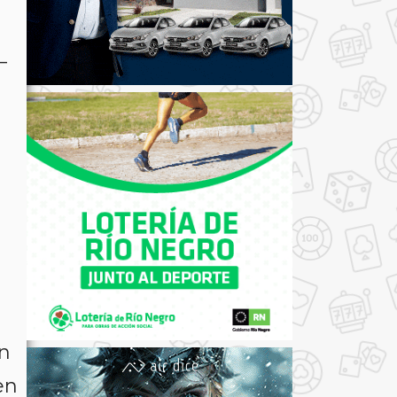
—
e
n
ón
en