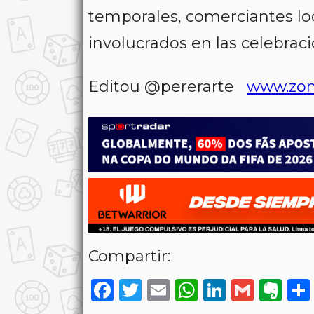
temporales, comerciantes lo
involucrados en las celebraci
Editou @pererarte
www.zon
Compartir:
Facebook
Twitter
Email
WhatsAp
LinkedI
Gmai
Ev