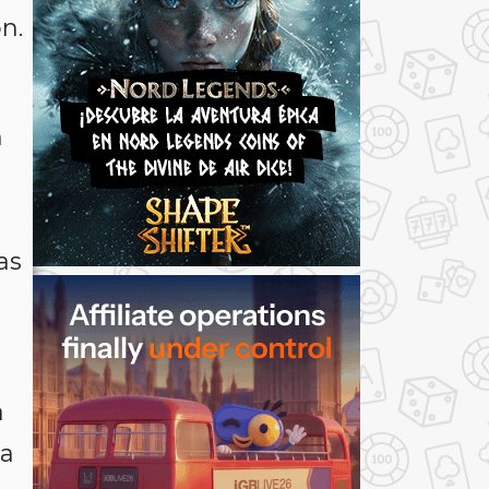
n.
n
as
a
na