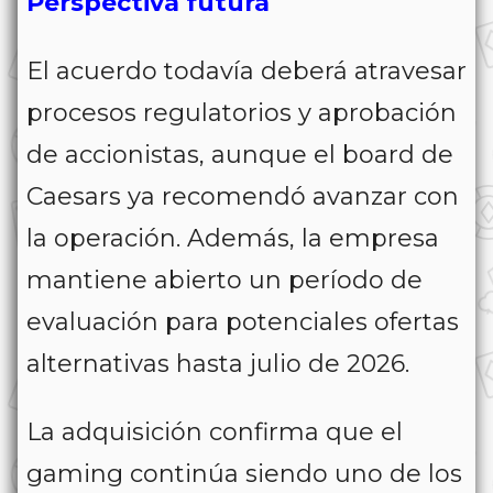
Perspectiva futura
El acuerdo todavía deberá atravesar
procesos regulatorios y aprobación
de accionistas, aunque el board de
Caesars ya recomendó avanzar con
la operación. Además, la empresa
mantiene abierto un período de
evaluación para potenciales ofertas
alternativas hasta julio de 2026.
La adquisición confirma que el
gaming continúa siendo uno de los