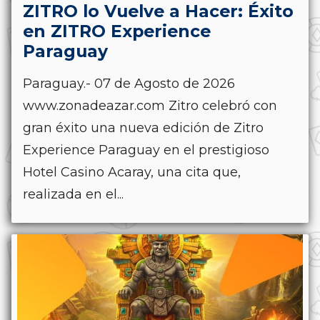
ZITRO lo Vuelve a Hacer: Éxito
en ZITRO Experience
Paraguay
Paraguay.- 07 de Agosto de 2026
www.zonadeazar.com Zitro celebró con
gran éxito una nueva edición de Zitro
Experience Paraguay en el prestigioso
Hotel Casino Acaray, una cita que,
realizada en el...