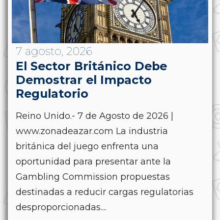
7 agosto, 2026
El Sector Británico Debe
Demostrar el Impacto
Regulatorio
Reino Unido.- 7 de Agosto de 2026 |
www.zonadeazar.com La industria
británica del juego enfrenta una
oportunidad para presentar ante la
Gambling Commission propuestas
destinadas a reducir cargas regulatorias
desproporcionadas....