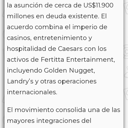
la asunción de cerca de US$11.900
millones en deuda existente. El
acuerdo combina el imperio de
casinos, entretenimiento y
hospitalidad de Caesars con los
activos de Fertitta Entertainment,
incluyendo Golden Nugget,
Landry’s y otras operaciones
internacionales.
El movimiento consolida una de las
mayores integraciones del