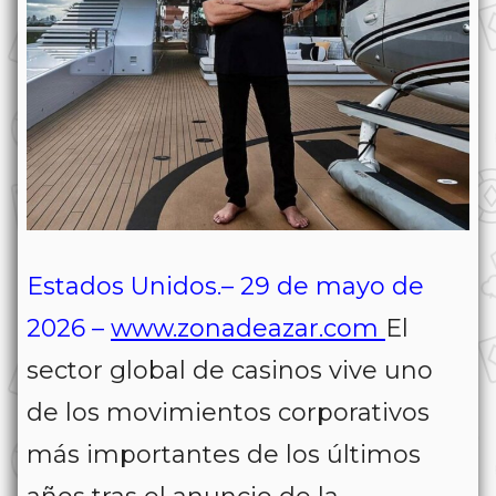
Estados Unidos.– 29 de mayo de
2026 –
www.zonadeazar.com
El
sector global de casinos vive uno
de los movimientos corporativos
más importantes de los últimos