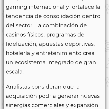
gaming internacional y fortalece la
tendencia de consolidación dentro
del sector. La combinación de
casinos físicos, programas de
fidelización, apuestas deportivas,
hotelería y entretenimiento crea
un ecosistema integrado de gran
escala.
Analistas consideran que la
adquisición podría generar nuevas
sinergias comerciales y expansión