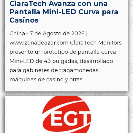
ClaraTech Avanza con una
Pantalla Mini-LED Curva para
Casinos
China.- 7 de Agosto de 2026 |
www.zonadeazar.com ClaraTech Monitors
presentó un prototipo de pantalla curva
Mini-LED de 43 pulgadas, desarrollado
para gabinetes de tragamonedas,
máquinas de casino y otras...