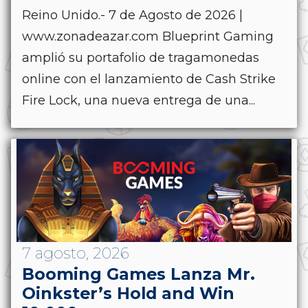
Reino Unido.- 7 de Agosto de 2026 |
www.zonadeazar.com Blueprint Gaming
amplió su portafolio de tragamonedas
online con el lanzamiento de Cash Strike
Fire Lock, una nueva entrega de una...
7 agosto, 2026
Booming Games Lanza Mr.
Oinkster’s Hold and Win