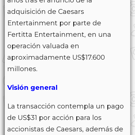
años tras el anuncio de la
adquisición de
Caesars
Entertainment
por parte de
Fertitta Entertainment
, en una
operación valuada en
aproximadamente US$17.600
millones.
Visión general
La transacción contempla un pago
de US$31 por acción para los
accionistas de Caesars, además de