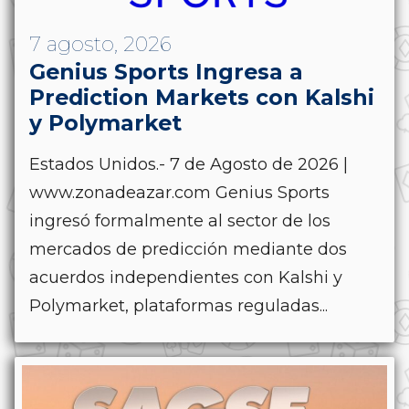
7 agosto, 2026
Genius Sports Ingresa a
Prediction Markets con Kalshi
y Polymarket
Estados Unidos.- 7 de Agosto de 2026 |
www.zonadeazar.com Genius Sports
ingresó formalmente al sector de los
mercados de predicción mediante dos
acuerdos independientes con Kalshi y
Polymarket, plataformas reguladas...