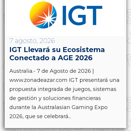
7 agosto, 2026
IGT Llevará su Ecosistema
Conectado a AGE 2026
Australia.- 7 de Agosto de 2026 |
www.zonadeazar.com IGT presentará una
propuesta integrada de juegos, sistemas
de gestión y soluciones financieras
durante la Australasian Gaming Expo
2026, que se celebrará...