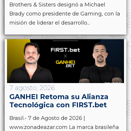
Brothers & Sisters designó a Michael
Brady como presidente de Gaming, con la
misión de liderar el desarrollo...
7 agosto, 2026
GANHEI Retoma su Alianza
Tecnológica con FIRST.bet
Brasil.- 7 de Agosto de 2026 |
www.zonadeazar.com La marca brasileña