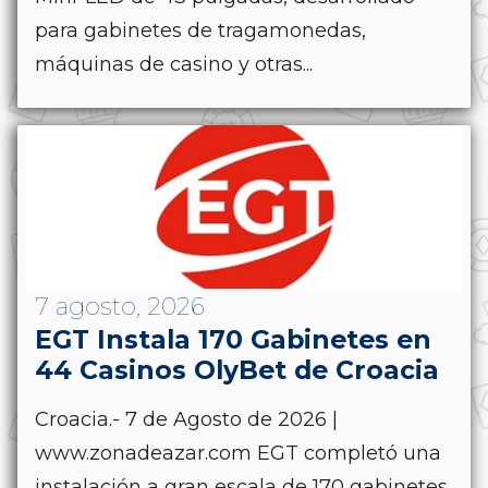
para gabinetes de tragamonedas,
máquinas de casino y otras...
7 agosto, 2026
EGT Instala 170 Gabinetes en
44 Casinos OlyBet de Croacia
Croacia.- 7 de Agosto de 2026 |
www.zonadeazar.com EGT completó una
instalación a gran escala de 170 gabinetes