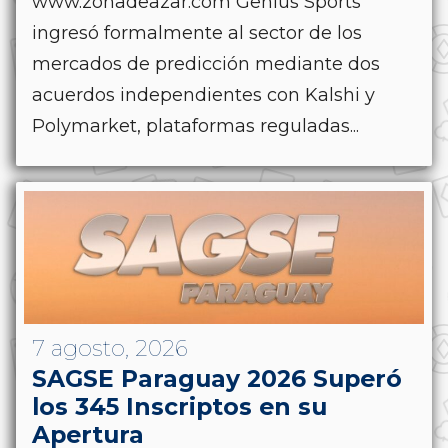
www.zonadeazar.com Genius Sports
ingresó formalmente al sector de los
mercados de predicción mediante dos
acuerdos independientes con Kalshi y
Polymarket, plataformas reguladas...
7 agosto, 2026
SAGSE Paraguay 2026 Superó
los 345 Inscriptos en su
Apertura