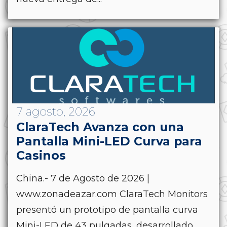
7 agosto, 2026
ClaraTech Avanza con una
Pantalla Mini-LED Curva para
Casinos
China.- 7 de Agosto de 2026 |
www.zonadeazar.com ClaraTech Monitors
presentó un prototipo de pantalla curva
Mini-LED de 43 pulgadas, desarrollado