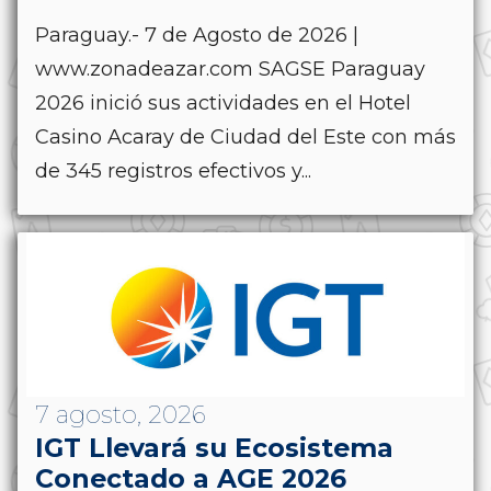
Paraguay.- 7 de Agosto de 2026 |
www.zonadeazar.com SAGSE Paraguay
2026 inició sus actividades en el Hotel
Casino Acaray de Ciudad del Este con más
de 345 registros efectivos y...
7 agosto, 2026
IGT Llevará su Ecosistema
Conectado a AGE 2026