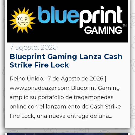
7 agosto, 2026
Blueprint Gaming Lanza Cash
Strike Fire Lock
Reino Unido.- 7 de Agosto de 2026 |
www.zonadeazar.com Blueprint Gaming
amplió su portafolio de tragamonedas
online con el lanzamiento de Cash Strike
Fire Lock, una nueva entrega de una...