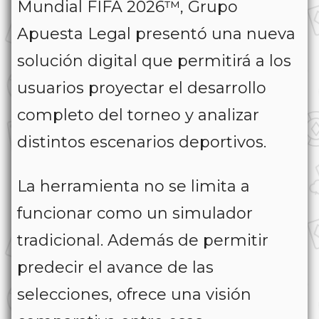
Mundial FIFA 2026™, Grupo
Apuesta Legal presentó una nueva
solución digital que permitirá a los
usuarios proyectar el desarrollo
completo del torneo y analizar
distintos escenarios deportivos.
La herramienta no se limita a
funcionar como un simulador
tradicional. Además de permitir
predecir el avance de las
selecciones, ofrece una visión