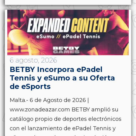
6 agosto, 2026
BETBY Incorpora ePadel
Tennis y eSumo a su Oferta
de eSports
Malta.- 6 de Agosto de 2026 |
www.zonadeazar.com BETBY amplió su
catálogo propio de deportes electrónicos
con el lanzamiento de ePadel Tennis y