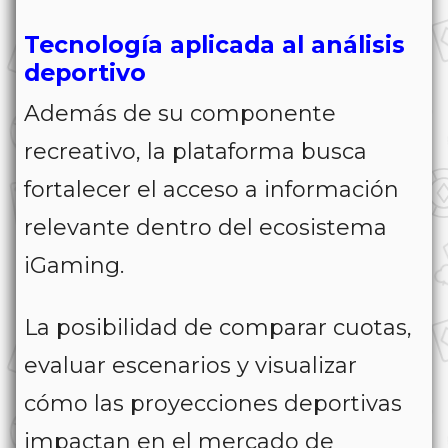
Tecnología aplicada al análisis
deportivo
Además de su componente
recreativo, la plataforma busca
fortalecer el acceso a información
relevante dentro del ecosistema
iGaming.
La posibilidad de comparar cuotas,
evaluar escenarios y visualizar
cómo las proyecciones deportivas
impactan en el mercado de