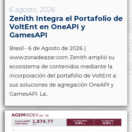
6 agosto, 2026
Zenith Integra el Portafolio de
VoltEnt en OneAPI y
GamesAPI
Brasil.- 6 de Agosto de 2026 |
www.zonadeazar.com Zenith amplió su
ecosistema de contenidos mediante la
incorporación del portafolio de VoltEnt a
sus soluciones de agregación OneAPI y
GamesAPI. La...