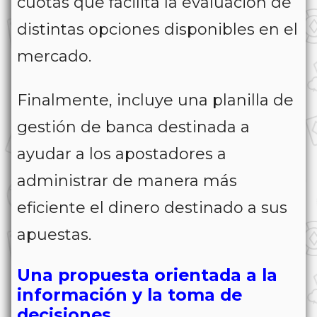
cuotas que facilita la evaluación de
distintas opciones disponibles en el
mercado.
Finalmente, incluye una planilla de
gestión de banca destinada a
ayudar a los apostadores a
administrar de manera más
eficiente el dinero destinado a sus
apuestas.
Una propuesta orientada a la
información y la toma de
decisiones