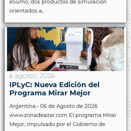
eSumo, dos productos de simulación
orientados a...
6 agosto, 2026
IPLyC: Nueva Edición del
Programa Mirar Mejor
Argentina.- 06 de Agosto de 2026
www.zonadeazar.com El programa Mirar
Mejor, impulsado por el Gobierno de