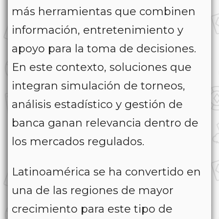
más herramientas que combinen
información, entretenimiento y
apoyo para la toma de decisiones.
En este contexto, soluciones que
integran simulación de torneos,
análisis estadístico y gestión de
banca ganan relevancia dentro de
los mercados regulados.
Latinoamérica se ha convertido en
una de las regiones de mayor
crecimiento para este tipo de