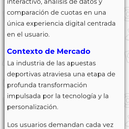
interactivo, análisis de datos y
comparación de cuotas en una
única experiencia digital centrada
en el usuario.
Contexto de Mercado
La industria de las apuestas
deportivas atraviesa una etapa de
profunda transformación
impulsada por la tecnología y la
personalización.
Los usuarios demandan cada vez