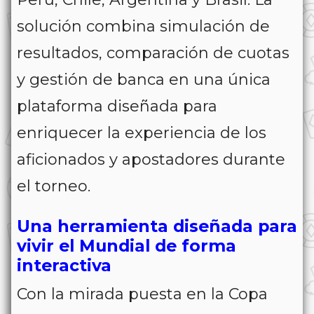
solución combina simulación de
resultados, comparación de cuotas
y gestión de banca en una única
plataforma diseñada para
enriquecer la experiencia de los
aficionados y apostadores durante
el torneo.
Una herramienta diseñada para
vivir el Mundial de forma
interactiva
Con la mirada puesta en la Copa