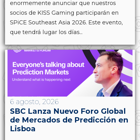
enormemente anunciar que nuestros
socios de KISS Gaming participarán en
SPiCE Southeast Asia 2026. Este evento,
que tendrá lugar los días...
6 agosto, 2026
SBC Lanza Nuevo Foro Global
de Mercados de Predicción en
Lisboa