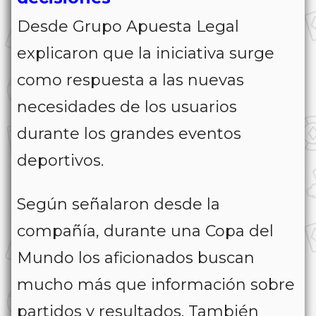
Desde Grupo Apuesta Legal
explicaron que la iniciativa surge
como respuesta a las nuevas
necesidades de los usuarios
durante los grandes eventos
deportivos.
Según señalaron desde la
compañía, durante una Copa del
Mundo los aficionados buscan
mucho más que información sobre
partidos y resultados. También