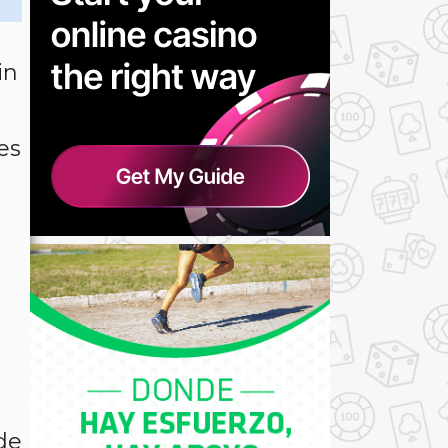
in
es
de