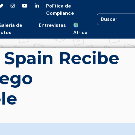
Política de
Compliance
Galeria de
Entrevistas
Fotos
Africa
 Spain Recibe
uego
le