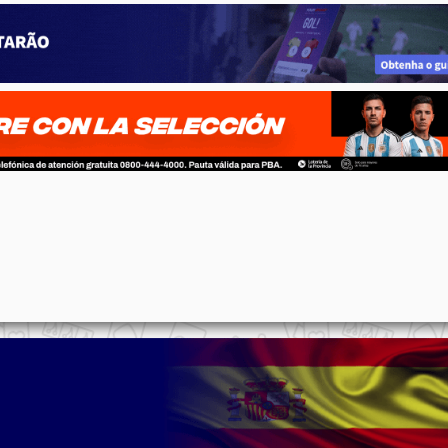
p
n
l
ernote
Share