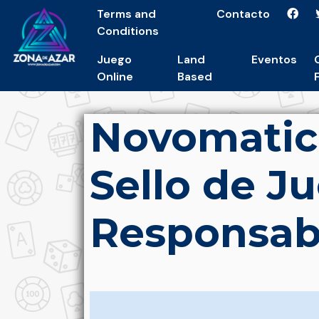
Terms and
Contacto
Conditions
Juego
Land
Eventos
Online
Based
Novomatic
Sello de J
Responsab