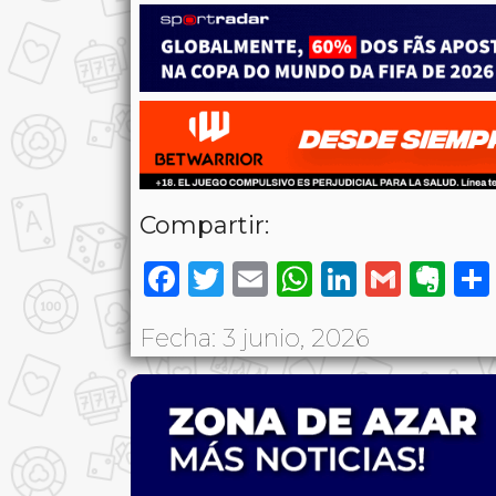
Compartir:
Facebook
Twitter
Email
WhatsAp
LinkedI
Gmai
Ev
Fecha: 3 junio, 2026