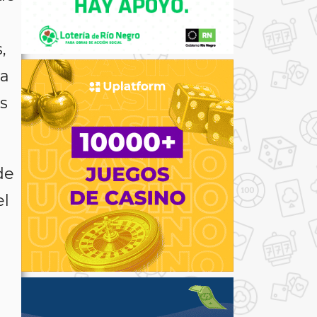
,
la
s
de
el