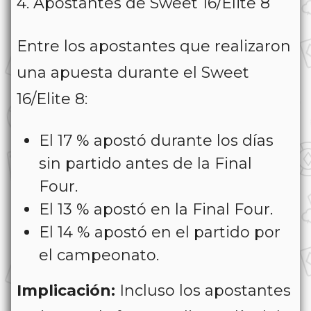
4. Apostantes de Sweet 16/Elite 8
Entre los apostantes que realizaron
una apuesta durante el Sweet
16/Elite 8:
El 17 % apostó durante los días
sin partido antes de la Final
Four.
El 13 % apostó en la Final Four.
El 14 % apostó en el partido por
el campeonato.
Implicación:
Incluso los apostantes