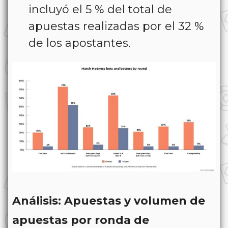
incluyó el 5 % del total de
apuestas realizadas por el 32 %
de los apostantes.
Análisis: Apuestas y volumen de
apuestas por ronda de