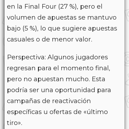
en la Final Four (27 %), pero el
volumen de apuestas se mantuvo
bajo (5 %), lo que sugiere apuestas
casuales o de menor valor.
Perspectiva: Algunos jugadores
regresan para el momento final,
pero no apuestan mucho. Esta
podría ser una oportunidad para
campañas de reactivación
específicas u ofertas de «último
tiro».