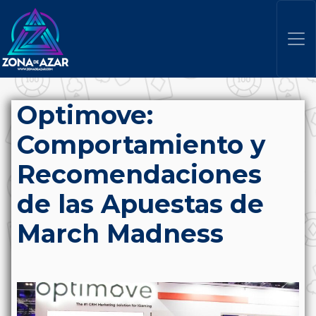
Optimove:
Comportamiento y
Recomendaciones
de las Apuestas de
March Madness