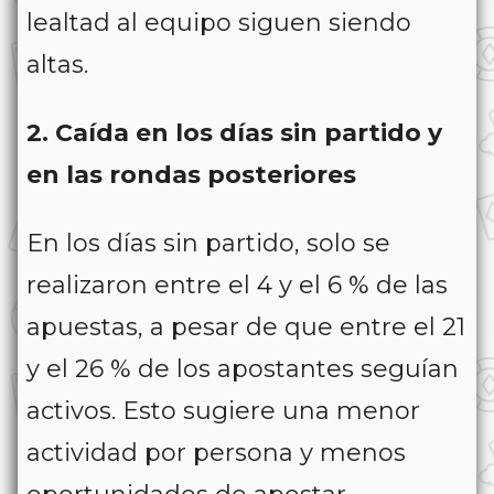
lealtad al equipo siguen siendo
altas.
2. Caída en los días sin partido y
en las rondas posteriores
En los días sin partido, solo se
realizaron entre el 4 y el 6 % de las
apuestas, a pesar de que entre el 21
y el 26 % de los apostantes seguían
activos. Esto sugiere una menor
actividad por persona y menos