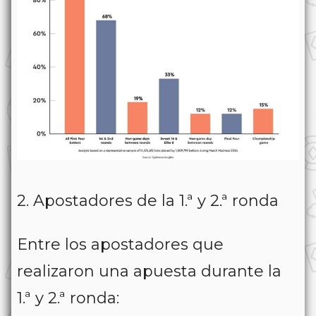
2. Apostadores de la 1.ª y 2.ª ronda
Entre los apostadores que
realizaron una apuesta durante la
1.ª y 2.ª ronda: