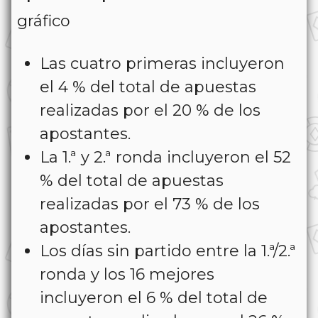
gráfico
Las cuatro primeras incluyeron
el 4 % del total de apuestas
realizadas por el 20 % de los
apostantes.
La 1.ª y 2.ª ronda incluyeron el 52
% del total de apuestas
realizadas por el 73 % de los
apostantes.
Los días sin partido entre la 1.ª/2.ª
ronda y los 16 mejores
incluyeron el 6 % del total de