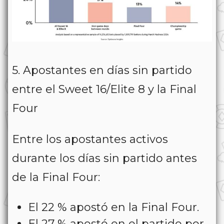
5. Apostantes en días sin partido
entre el Sweet 16/Elite 8 y la Final
Four
Entre los apostantes activos
durante los días sin partido antes
de la Final Four:
El 22 % apostó en la Final Four.
El 27 % apostó en el partido por