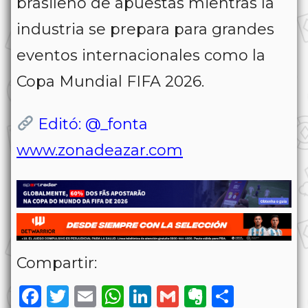
brasileño de apuestas mientras la
industria se prepara para grandes
eventos internacionales como la
Copa Mundial FIFA 2026.
Editó: @_fonta
www.zonadeazar.com
Compartir:
Facebook
Twitter
Email
WhatsApp
LinkedIn
Gmail
Evernote
Share