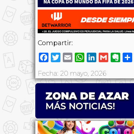
Compartir:
Facebook
Twitter
Email
WhatsAp
LinkedI
Gmai
Ev
Fecha: 20 mayo, 2026