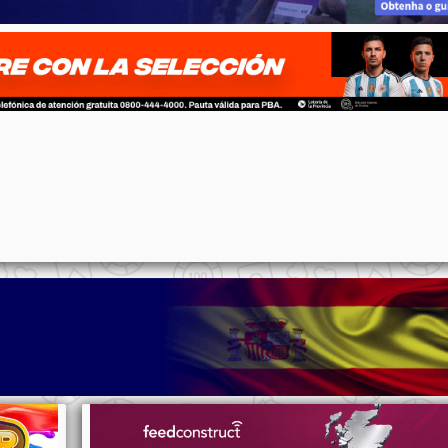
p
n
l
ernote
Share