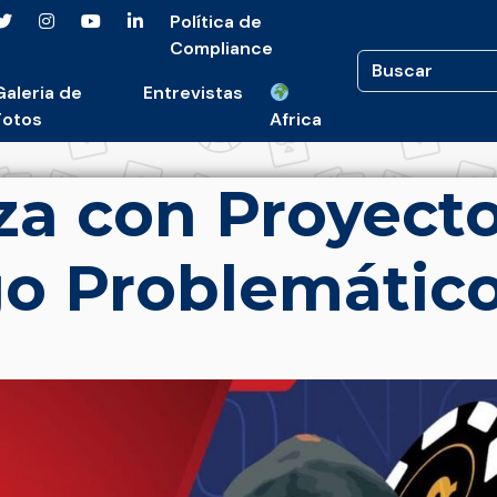
Política de
Compliance
Galeria de
Entrevistas
Fotos
Africa
za con Proyect
go Problemátic