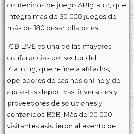
contenidos de juego APIgrator, que
integra más de 30 000 juegos de
más de 180 desarrolladores.
iGB L!VE es una de las mayores
conferencias del sector del
iGaming, que reúne a afiliados,
operadores de casinos online y de
apuestas deportivas, inversores y
proveedores de soluciones y
contenidos B2B. Más de 20 000
visitantes asistieron al evento del