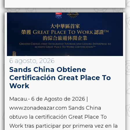
6 agosto, 2026
Sands China Obtiene
Certificación Great Place To
Work
Macau.- 6 de Agosto de 2026 |
www.zonadeazar.com Sands China
obtuvo la certificación Great Place To
Work tras participar por primera vez en la