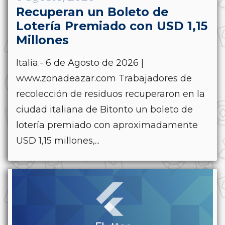
Recuperan un Boleto de
Lotería Premiado con USD 1,15
Millones
Italia.- 6 de Agosto de 2026 |
www.zonadeazar.com Trabajadores de
recolección de residuos recuperaron en la
ciudad italiana de Bitonto un boleto de
lotería premiado con aproximadamente
USD 1,15 millones,...