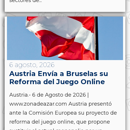
sectores de...
6 agosto, 2026
Austria Envía a Bruselas su
Reforma del Juego Online
Austria.- 6 de Agosto de 2026 |
www.zonadeazar.com Austria presentó
ante la Comisión Europea su proyecto de
reforma del juego online, que propone