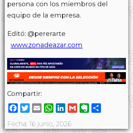
persona con los miembros del
equipo de la empresa.
Editó: @pererarte
www.zonadeazar.com
Compartir:
Facebook
Twitter
Email
WhatsApp
LinkedIn
Gmail
Evernote
Share
Fecha: 16 junio, 2026