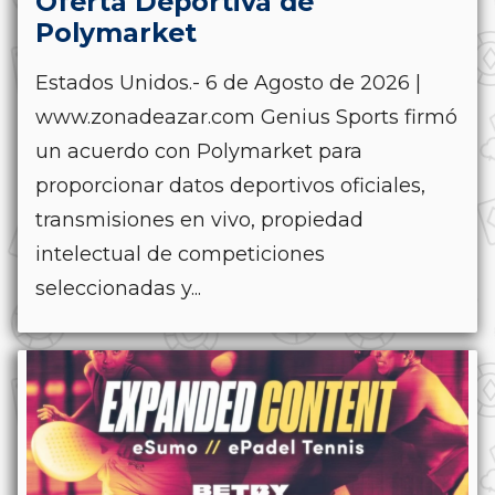
Oferta Deportiva de
Polymarket
Estados Unidos.- 6 de Agosto de 2026 |
www.zonadeazar.com Genius Sports firmó
un acuerdo con Polymarket para
proporcionar datos deportivos oficiales,
transmisiones en vivo, propiedad
intelectual de competiciones
seleccionadas y...