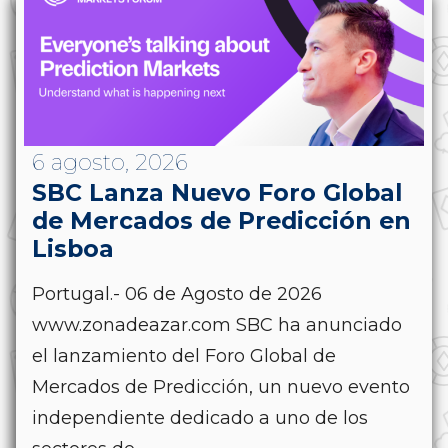
6 agosto, 2026
SBC Lanza Nuevo Foro Global
de Mercados de Predicción en
Lisboa
Portugal.- 06 de Agosto de 2026
www.zonadeazar.com SBC ha anunciado
el lanzamiento del Foro Global de
Mercados de Predicción, un nuevo evento
independiente dedicado a uno de los