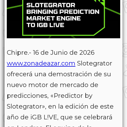
Chipre.- 16 de Junio de 2026
www.zonadeazar.com
Slotegrator
ofrecerá una demostración de su
nuevo motor de mercado de
predicciones, «Predictor by
Slotegrator», en la edición de este
año de iGB L!VE, que se celebrará