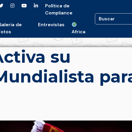
Política de
Compliance
Galeria de
Entrevistas
Fotos
Africa
ctiva su
undialista par