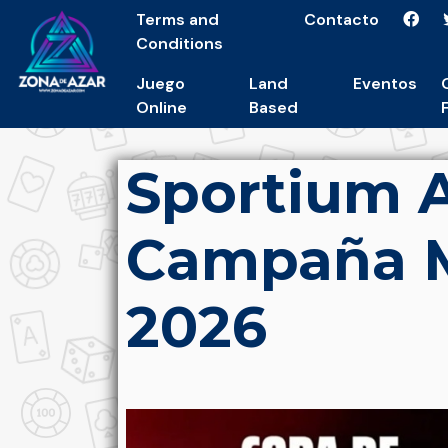
Terms and
Contacto
Conditions
Juego
Land
Eventos
Online
Based
Sportium A
Campaña M
2026