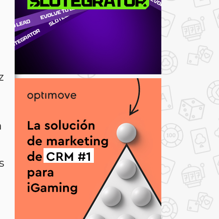
z
a
s