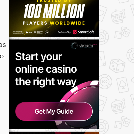
as
o.