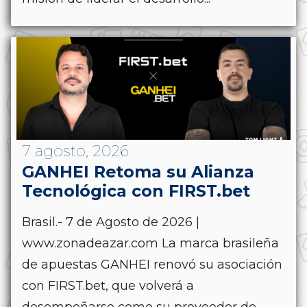
7 agosto, 2026
GANHEI Retoma su Alianza
Tecnológica con FIRST.bet
Brasil.- 7 de Agosto de 2026 |
www.zonadeazar.com La marca brasileña
de apuestas GANHEI renovó su asociación
con FIRST.bet, que volverá a
desempeñarse como su proveedor de