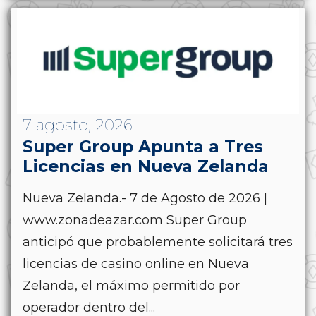
7 agosto, 2026
Super Group Apunta a Tres
Licencias en Nueva Zelanda
Nueva Zelanda.- 7 de Agosto de 2026 |
www.zonadeazar.com Super Group
anticipó que probablemente solicitará tres
licencias de casino online en Nueva
Zelanda, el máximo permitido por
operador dentro del...