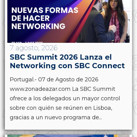
7 agosto, 2026
SBC Summit 2026 Lanza el
Networking con SBC Connect
Portugal.- 07 de Agosto de 2026
www.zonadeazar.com La SBC Summit
ofrece a los delegados un mayor control
sobre con quién se reúnen en Lisboa,
gracias a un nuevo programa de...