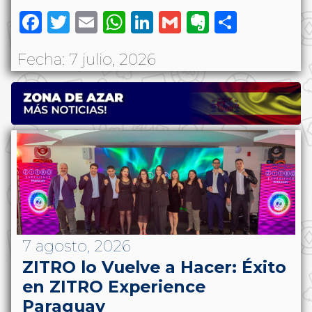
Facebook
Twitter
Email
WhatsApp
LinkedIn
Gmail
Evernote
Share
Fecha: 7 julio, 2026
7 agosto, 2026
ZITRO lo Vuelve a Hacer: Éxito
en ZITRO Experience
Paraguay