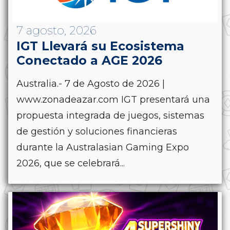
7 agosto, 2026
IGT Llevará su Ecosistema
Conectado a AGE 2026
Australia.- 7 de Agosto de 2026 |
www.zonadeazar.com IGT presentará una
propuesta integrada de juegos, sistemas
de gestión y soluciones financieras
durante la Australasian Gaming Expo
2026, que se celebrará...