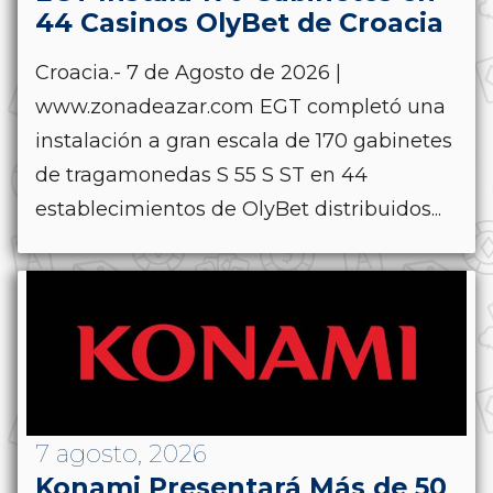
44 Casinos OlyBet de Croacia
Croacia.- 7 de Agosto de 2026 |
www.zonadeazar.com EGT completó una
instalación a gran escala de 170 gabinetes
de tragamonedas S 55 S ST en 44
establecimientos de OlyBet distribuidos...
7 agosto, 2026
Konami Presentará Más de 50