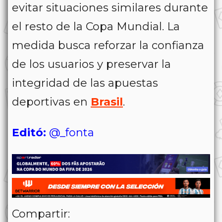
evitar situaciones similares durante
el resto de la Copa Mundial. La
medida busca reforzar la confianza
de los usuarios y preservar la
integridad de las apuestas
deportivas en
Brasil
.
Editó:
@_fonta
Compartir: