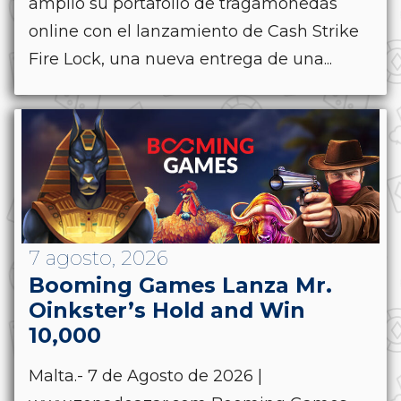
amplió su portafolio de tragamonedas
online con el lanzamiento de Cash Strike
Fire Lock, una nueva entrega de una...
7 agosto, 2026
Booming Games Lanza Mr.
Oinkster’s Hold and Win
10,000
Malta.- 7 de Agosto de 2026 |