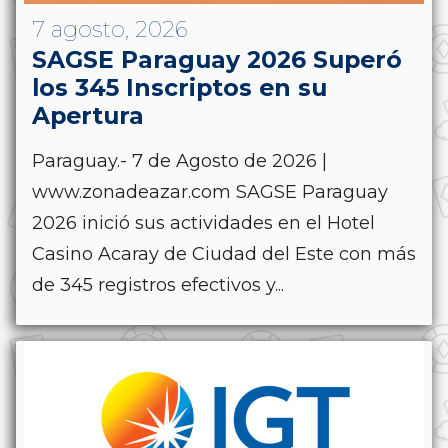
7 agosto, 2026
SAGSE Paraguay 2026 Superó
los 345 Inscriptos en su
Apertura
Paraguay.- 7 de Agosto de 2026 |
www.zonadeazar.com SAGSE Paraguay
2026 inició sus actividades en el Hotel
Casino Acaray de Ciudad del Este con más
de 345 registros efectivos y...