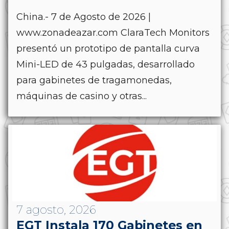
China.- 7 de Agosto de 2026 |
www.zonadeazar.com ClaraTech Monitors
presentó un prototipo de pantalla curva
Mini-LED de 43 pulgadas, desarrollado
para gabinetes de tragamonedas,
máquinas de casino y otras...
7 agosto, 2026
EGT Instala 170 Gabinetes en