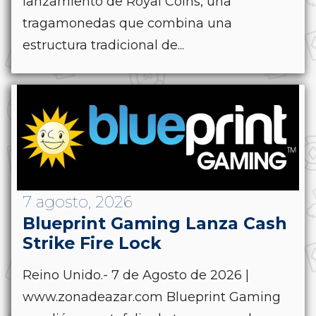
lanzamiento de Royal Coins, una
tragamonedas que combina una
estructura tradicional de...
7 agosto, 2026
Blueprint Gaming Lanza Cash
Strike Fire Lock
Reino Unido.- 7 de Agosto de 2026 |
www.zonadeazar.com Blueprint Gaming