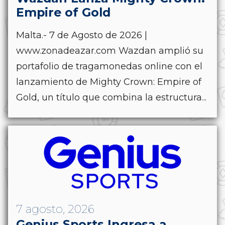
Empire of Gold
Malta.- 7 de Agosto de 2026 |
www.zonadeazar.com Wazdan amplió su
portafolio de tragamonedas online con el
lanzamiento de Mighty Crown: Empire of
Gold, un título que combina la estructura...
7 agosto, 2026
Genius Sports Ingresa a