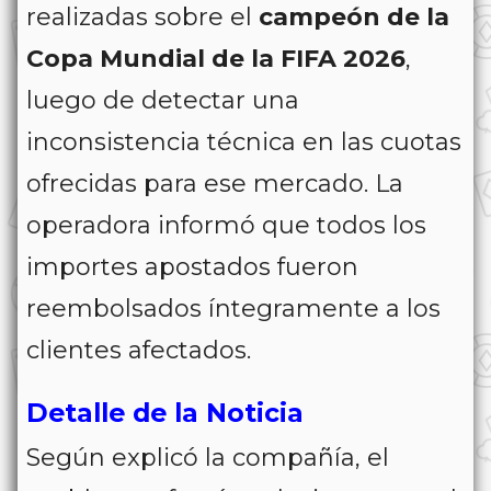
realizadas sobre el
campeón de la
Copa Mundial de la FIFA 2026
,
luego de detectar una
inconsistencia técnica en las cuotas
ofrecidas para ese mercado. La
operadora informó que todos los
importes apostados fueron
reembolsados íntegramente a los
clientes afectados.
Detalle de la Noticia
Según explicó la compañía, el