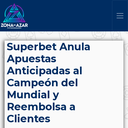
Superbet Anula
Apuestas
Anticipadas al
Campeón del
Mundial y
Reembolsa a
Clientes