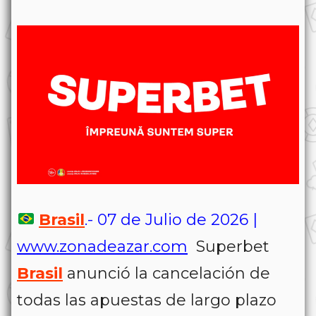
Brasil
.- 07 de Julio de 2026 |
www.zonadeazar.com
Superbet
Brasil
anunció la cancelación de
todas las apuestas de largo plazo