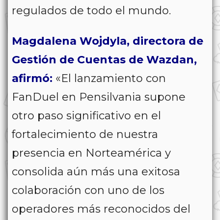
regulados de todo el mundo.
Magdalena Wojdyla, directora de
Gestión de Cuentas de Wazdan,
afirmó:
«El lanzamiento con
FanDuel en Pensilvania supone
otro paso significativo en el
fortalecimiento de nuestra
presencia en Norteamérica y
consolida aún más una exitosa
colaboración con uno de los
operadores más reconocidos del