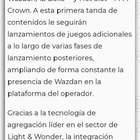
Crown
. A esta primera tanda de
contenidos le seguirán
lanzamientos de juegos adicionales
a lo largo de varias fases de
lanzamiento posteriores,
ampliando de forma constante la
presencia de Wazdan en la
plataforma del operador.
Gracias a la tecnología de
agregación líder en el sector de
Light & Wonder, la integración