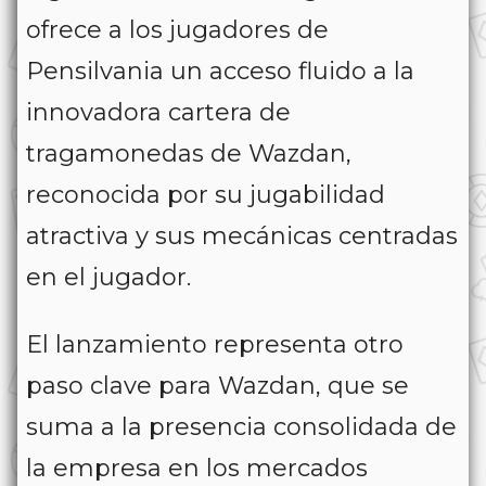
ofrece a los jugadores de
Pensilvania un acceso fluido a la
innovadora cartera de
tragamonedas de Wazdan,
reconocida por su jugabilidad
atractiva y sus mecánicas centradas
en el jugador.
El lanzamiento representa otro
paso clave para Wazdan, que se
suma a la presencia consolidada de
la empresa en los mercados