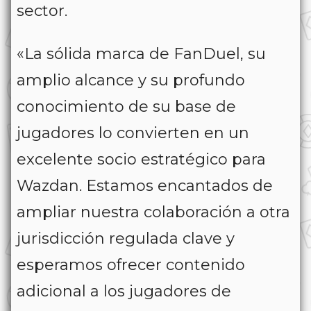
sector.
«La sólida marca de FanDuel, su
amplio alcance y su profundo
conocimiento de su base de
jugadores lo convierten en un
excelente socio estratégico para
Wazdan. Estamos encantados de
ampliar nuestra colaboración a otra
jurisdicción regulada clave y
esperamos ofrecer contenido
adicional a los jugadores de