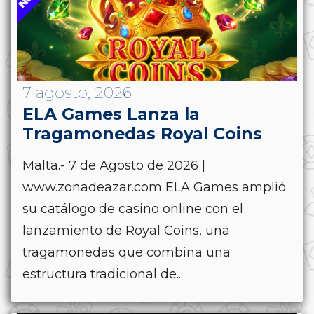
7 agosto, 2026
ELA Games Lanza la
Tragamonedas Royal Coins
Malta.- 7 de Agosto de 2026 |
www.zonadeazar.com ELA Games amplió
su catálogo de casino online con el
lanzamiento de Royal Coins, una
tragamonedas que combina una
estructura tradicional de...